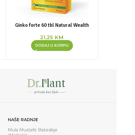
Ginko forte 60 tbl Natural Wealth
Ginko omega
D
21,25
KM
1
DODAJ U KORPU
DOD
NAŠE RADNJE
Mula Mustafe Bašeskije