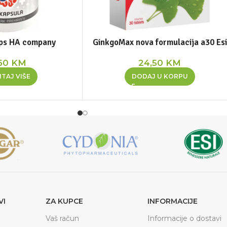
cps HA company
GinkgoMax nova formulacija a30 Esi
,60
KM
24,50
KM
TAJ VIŠE
DODAJ U KORPU
VI
ZA KUPCE
INFORMACIJE
Vaš račun
Informacije o dostavi