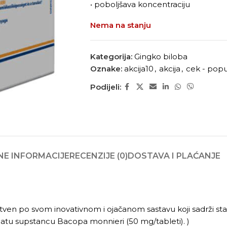
• poboljšava koncentraciju
Nema na stanju
Kategorija:
Gingko biloba
Oznake:
akcija10
,
akcija
,
cek - popu
Podijeli:
E INFORMACIJE
RECENZIJE (0)
DOSTAVA I PLAĆANJE
stven po svom inovativnom i ojačanom sastavu koji sadrži sta
dodatu supstancu Bacopa monnieri (50 mg/tableti). )