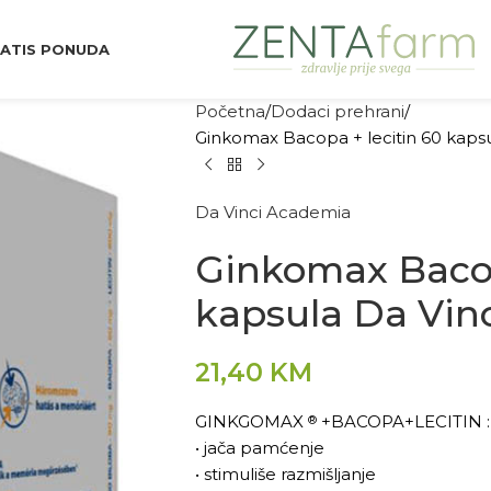
ATIS PONUDA
Početna
Dodaci prehrani
Ginkomax Bacopa + lecitin 60 kaps
Da Vinci Academia
Ginkomax Bacop
kapsula Da Vin
21,40
KM
GINKGOMAX
+BACOPA+LECITIN :
®
• jača pamćenje
• stimuliše razmišljanje