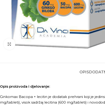
Kliknite za povećanje
OPIS
DODATN
Opis proizvoda i djelovanje:
Ginkomax Bacopa + lecitin je dodatak prehrani koji je jedin
mg/tableti), visok sadržaj lecitina (600 mg/tableti) i novo