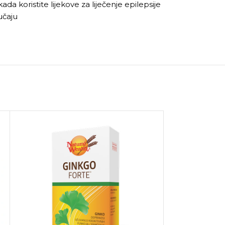
 koristite lijekove za liječenje epilepsije
učaju