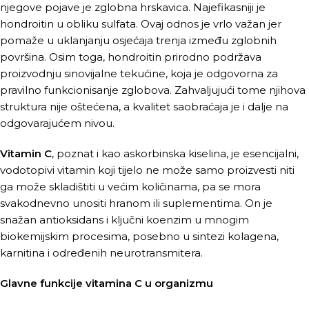
njegove pojave je zglobna hrskavica. Najefikasniji je
hondroitin u obliku sulfata. Ovaj odnos je vrlo važan jer
pomaže u uklanjanju osjećaja trenja između zglobnih
površina. Osim toga, hondroitin prirodno podržava
proizvodnju sinovijalne tekućine, koja je odgovorna za
pravilno funkcionisanje zglobova. Zahvaljujući tome njihova
struktura nije oštećena, a kvalitet saobraćaja je i dalje na
odgovarajućem nivou.
Vitamin C
, poznat i kao askorbinska kiselina, je esencijalni,
vodotopivi vitamin koji tijelo ne može samo proizvesti niti
ga može skladištiti u većim količinama, pa se mora
svakodnevno unositi hranom ili suplementima. On je
snažan antioksidans i ključni koenzim u mnogim
biokemijskim procesima, posebno u sintezi kolagena,
karnitina i određenih neurotransmitera.
Glavne funkcije vitamina C u organizmu