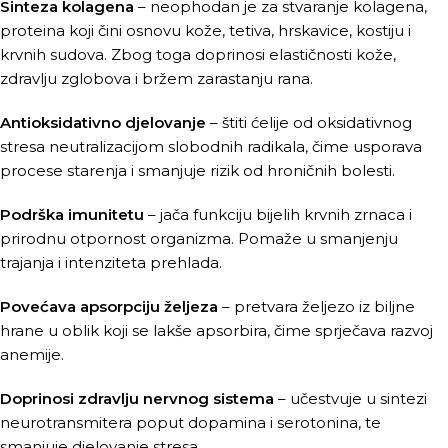
Sinteza kolagena
– neophodan je za stvaranje kolagena,
proteina koji čini osnovu kože, tetiva, hrskavice, kostiju i
krvnih sudova. Zbog toga doprinosi elastičnosti kože,
zdravlju zglobova i bržem zarastanju rana.
Antioksidativno djelovanje
– štiti ćelije od oksidativnog
stresa neutralizacijom slobodnih radikala, čime usporava
procese starenja i smanjuje rizik od hroničnih bolesti.
Podrška imunitetu
– jača funkciju bijelih krvnih zrnaca i
prirodnu otpornost organizma. Pomaže u smanjenju
trajanja i intenziteta prehlada.
Povećava apsorpciju željeza
– pretvara željezo iz biljne
hrane u oblik koji se lakše apsorbira, čime sprječava razvoj
anemije.
Doprinosi zdravlju nervnog sistema
– učestvuje u sintezi
neurotransmitera poput dopamina i serotonina, te
smanjuje djelovanje stresa.