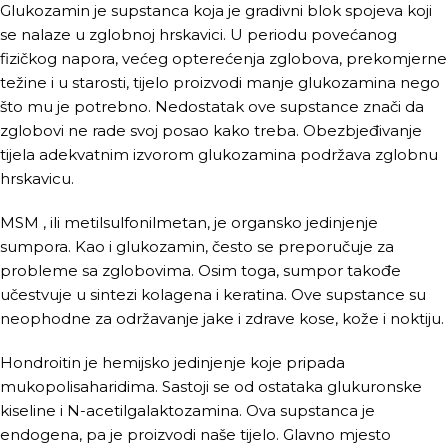
Glukozamin je supstanca koja je gradivni blok spojeva koji
se nalaze u zglobnoj hrskavici. U periodu povećanog
fizičkog napora, većeg opterećenja zglobova, prekomjerne
težine i u starosti, tijelo proizvodi manje glukozamina nego
što mu je potrebno. Nedostatak ove supstance znači da
zglobovi ne rade svoj posao kako treba. Obezbjeđivanje
tijela adekvatnim izvorom glukozamina podržava zglobnu
hrskavicu.
MSM , ili metilsulfonilmetan, je organsko jedinjenje
sumpora. Kao i glukozamin, često se preporučuje za
probleme sa zglobovima. Osim toga, sumpor takođe
učestvuje u sintezi kolagena i keratina. Ove supstance su
neophodne za održavanje jake i zdrave kose, kože i noktiju.
Hondroitin je hemijsko jedinjenje koje pripada
mukopolisaharidima. Sastoji se od ostataka glukuronske
kiseline i N-acetilgalaktozamina. Ova supstanca je
endogena, pa je proizvodi naše tijelo. Glavno mjesto