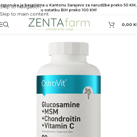
Isporuka je besplatna u Kantonu Sarajevo za narudžbe preko 50 KM,
Skip to navigation
u ostatku BiH preko 100 KM!
Skip to main content
0,00
K