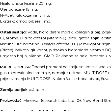
Hijaluronska kiselina 20 mg,
Ulje boražine 15 mg,
N-Acetil glukozamin 5 mg,
Ekstrakt crnog bibera 1 mg.
Ostali sastojci:
voda, hidrolizirani morski kolagen (
riba
), poj
C), arome, D-α-tokoferol (vitamin E) (emulgator:
sojin
leciti
kiselina, ulje boražine (
Borago officinalis
L.) (emulgator: sojin
(Biotin), bakreni glukonat, piridoksin hidrohlorid (vitamin B6
umjetna bojila, alkohol, GMO. Prikladno za halal prehranu.
S
MJERE OPREZA:
Dodaci prehrani ne smiju se koristiti kao z
gastrointestinalne smetnje, nemojte uzimati MULTIDOSE na p
prije uzimanja MULTIDOSE. Nakon što se boca otvori, čuvati
Zemlja porijekla:
Japan
Proizvođač:
Minerva Research Labs Ltd 106 New Bond Str