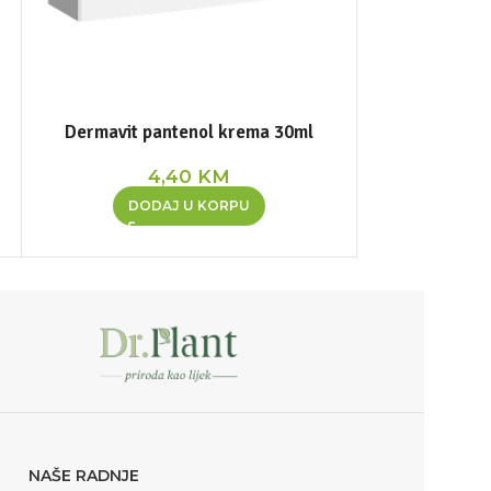
Dermavit pantenol krema 30ml
Kesten g
4,40
KM
DODAJ U KORPU
DOD
NAŠE RADNJE