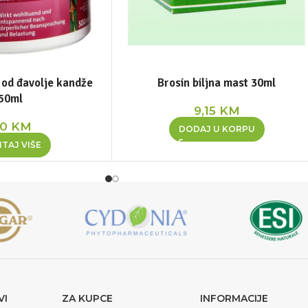
 od đavolje kandže
Brosin biljna mast 30ml
50ml
9,15
KM
50
KM
DODAJ U KORPU
TAJ VIŠE
VI
ZA KUPCE
INFORMACIJE