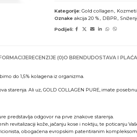
Kategorije:
Gold collagen
,
Kozmeti
Oznake
akcija 20 %
,
DBPR
,
Snižen
Podijeli:
FORMACIJE
RECENZIJE (0)
O BRENDU
DOSTAVA I PLAĆ
ubimo do 1,5% kolagena iz organizma.
nakova starenja. Ali uz, GOLD COLLAGEN PURE, imate posebn
Pure predstavlja odgovor na prve znakove starenja.
h revitalizaciji kože, jačanju kose i noktiju, te poticanju Va
 nutricionista, obogaćena evropskim patentiranim komplek