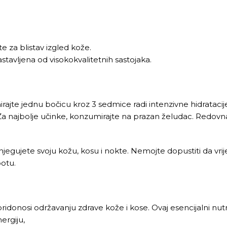
te za blistav izgled kože.
tavljena od visokokvalitetnih sastojaka.
rajte jednu bočicu kroz 3 sedmice radi intenzivne hidrataci
Za najbolje učinke, konzumirajte na prazan želudac. Redovna
jegujete svoju kožu, kosu i nokte. Nemojte dopustiti da vri
potu.
 pridonosi održavanju zdrave kože i kose. Ovaj esencijalni nut
ergiju,