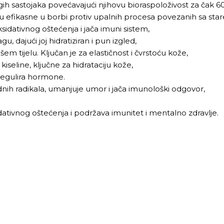
h sastojaka povećavajući njihovu bioraspoloživost za čak 6
u efikasne u borbi protiv upalnih procesa povezanih sa sta
ksidativnog oštećenja i jača imuni sistem,
gu, dajući joj hidratiziran i pun izgled,
šem tijelu. Ključan je za elastičnost i čvrstoću kože,
seline, ključne za hidrataciju kože,
 regulira hormone.
dnih radikala, umanjuje umor i jača imunološki odgovor,
sidativnog oštećenja i podržava imunitet i mentalno zdravlje.