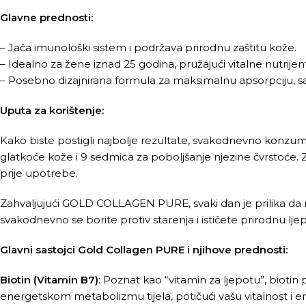
Glavne prednosti:
– Jača imunološki sistem i podržava prirodnu zaštitu kože.
– Idealno za žene
iznad 25 godina, pružajući vitalne nutrijen
– Posebno dizajnirana formula za maksimalnu apsorpciju, sas
Uputa za korištenje:
Kako biste postigli najbolje rezultate, svakodnevno konzumi
glatkoće kože i 9 sedmica za poboljšanje njezine čvrstoće. 
prije upotrebe.
Zahvaljujući GOLD COLLAGEN PURE, svaki dan je prilika da n
svakodnevno se borite protiv starenja i ističete prirodnu lje
Glavni sastojci Gold Collagen PURE i njihove prednosti:
Biotin (Vitamin B7)
: Poznat kao “vitamin za ljepotu”, biotin
energetskom metabolizmu tijela, potičući vašu vitalnost i en