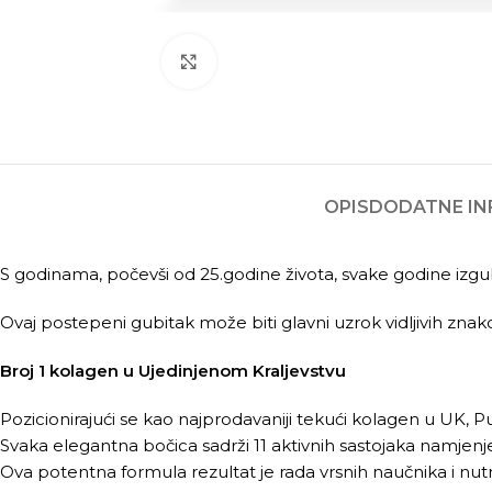
Kliknite za povećanje
OPIS
DODATNE IN
S godinama, počevši od 25.godine života, svake godine izg
Ovaj postepeni gubitak može biti glavni uzrok vidljivih z
Broj 1 kolagen u Ujedinjenom Kraljevstvu
Pozicionirajući se kao najprodavaniji tekući kolagen u UK, 
Svaka elegantna bočica sadrži 11 aktivnih sastojaka namjenjeni
Ova potentna formula rezultat je rada vrsnih naučnika i