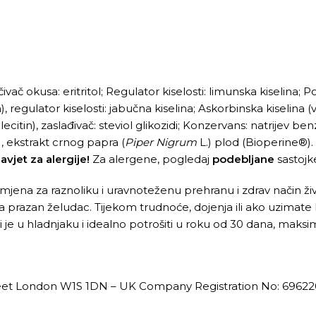
ačivač okusa: eritritol; Regulator kiselosti: limunska kiselina; P
n), regulator kiselosti: jabučna kiselina; Askorbinska kiselina 
 lecitin), zaslađivač: steviol glikozidi; Konzervans: natrijev b
), ekstrakt crnog papra (
Piper Nigrum
L.) plod (Bioperine®).
avjet za alergije!
Za alergene, pogledaj
podebljane
sastojk
amjena za raznoliku i uravnoteženu prehranu i zdrav način živ
razan želudac. Tijekom trudnoće, dojenja ili ako uzimate li
 je u hladnjaku i idealno potrošiti u roku od 30 dana, maks
eet London W1S 1DN – UK Company Registration No: 69622