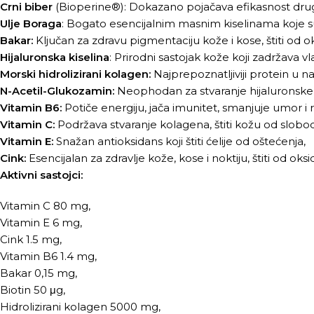
Crni biber
(Bioperine®): Dokazano pojačava efikasnost drugi
Ulje Boraga
: Bogato esencijalnim masnim kiselinama koje s
Bakar:
Ključan za zdravu pigmentaciju kože i kose, štiti od o
Hijaluronska kiselina
: Prirodni sastojak kože koji zadržava vla
Morski hidrolizirani kolagen:
Najprepoznatljiviji protein u na
N-Acetil-Glukozamin:
Neophodan za stvaranje hijaluronske ki
Vitamin B6:
Potiče energiju, jača imunitet, smanjuje umor i
Vitamin C:
Podržava stvaranje kolagena, štiti kožu od slobo
Vitamin E:
Snažan antioksidans koji štiti ćelije od oštećenja,
Cink:
Esencijalan za zdravlje kože, kose i noktiju, štiti od ok
Aktivni sastojci:
Vitamin C 80 mg,
Vitamin E 6 mg,
Cink 1.5 mg,
Vitamin B6 1.4 mg,
Bakar 0,15 mg,
Biotin 50 μg,
Hidrolizirani kolagen 5000 mg,