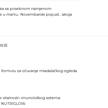
ka sa posebnom namjenom
je u martu
,
Novembarski popust
,
akcija
ANJE
u formulu za očuvanje mladalačkog izgleda.
še vitalnosti i imunološkog sistema.
som NUTRIGLOW.