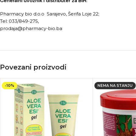
Generalni uvoznik i distributer za BiH:
Pharmacy bio d.o.o Sarajevo, Šerifa Loje 22;
Tel: 033/849-275,
prodaja
@p
harmacy-bio.ba
Povezani proizvodi
-10%
NEMA NA STANJU