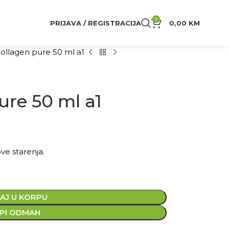
0
PRIJAVA / REGISTRACIJA
0,00
KM
collagen pure 50 ml a1
ure 50 ml a1
e starenja.
AJ U KORPU
PI ODMAH