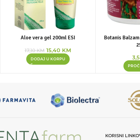
Aloe vera gel 200ml ESI
Botanis Balzam
2
15,40
KM
17,10
KM
3,
DODAJ U KORPU
PROČI
KORISNI LINKO