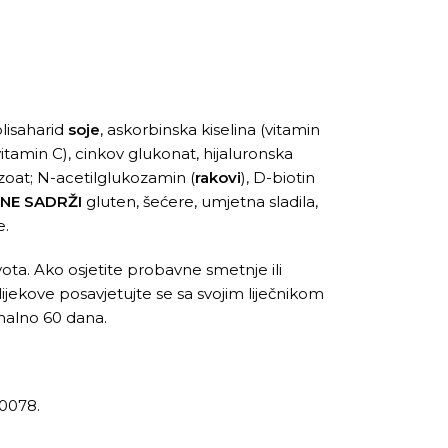
olisaharid
soje
, askorbinska kiselina (vitamin
(vitamin C), cinkov glukonat, hijaluronska
enzoat; N-acetilglukozamin (
rakovi
), D-biotin
NE SADRŽI
gluten, šećere, umjetna sladila,
e.
ota. Ako osjetite probavne smetnje ili
jekove posavjetujte se sa svojim liječnikom
imalno 60 dana.
0078.