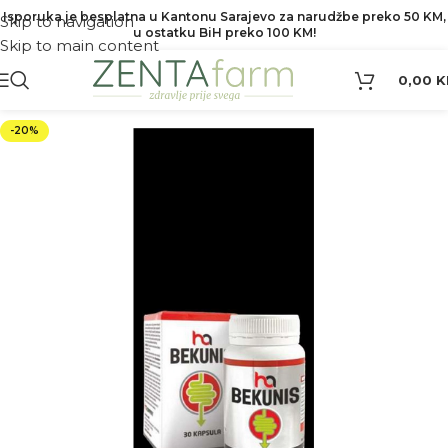
Isporuka je besplatna u Kantonu Sarajevo za narudžbe preko 50 KM,
Skip to navigation
u ostatku BiH preko 100 KM!
Skip to main content
0,00
K
-20%