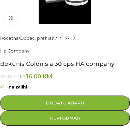
Kliknite za povećanje
Početna
Dodaci prehrani
Ha Company
Bekunis Colonis a 30 cps HA company
16,00
KM
20,00
KM
1 na zalihi
DODAJ U KORPU
KUPI ODMAH