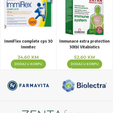
ImmiFlex complete cps 30
Immunace extra protection
Immitec
30tbl Vitabiotics
34,60
KM
52,60
KM
DODAJ U KORPU
DODAJ U KORPU