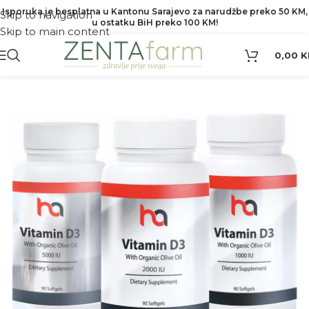
Isporuka je besplatna u Kantonu Sarajevo za narudžbe preko 50 KM,
Skip to navigation
u ostatku BiH preko 100 KM!
Skip to main content
0,00
K