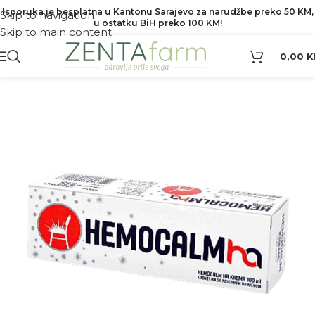
Isporuka je besplatna u Kantonu Sarajevo za narudžbe preko 50 KM,
Skip to navigation
u ostatku BiH preko 100 KM!
Skip to main content
0,00
K