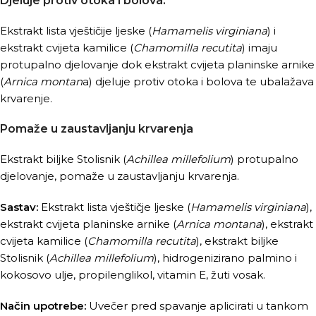
Djeluje protiv otoka i bolova:
Ekstrakt lista vještičije ljeske (
Hamamelis virginiana
) i
ekstrakt cvijeta kamilice (
Chamomilla recutita
) imaju
protupalno djelovanje dok ekstrakt cvijeta planinske arnike
(
Arnica montan
a) djeluje protiv otoka i bolova te ubalažava
krvarenje.
Pomaže u zaustavljanju krvarenja
Ekstrakt biljke Stolisnik (
Achillea millefolium
) protupalno
djelovanje, pomaže u zaustavljanju krvarenja.
Sastav:
Ekstrakt lista vještičje ljeske (
Hamamelis virginiana
),
ekstrakt cvijeta planinske arnike (
Arnica montana
), ekstrakt
cvijeta kamilice (
Chamomilla recutita
), ekstrakt biljke
Stolisnik (
Achillea millefolium
), hidrogenizirano palmino i
kokosovo ulje, propilenglikol, vitamin E, žuti vosak.
Način upotrebe:
Uvečer pred spavanje aplicirati u tankom