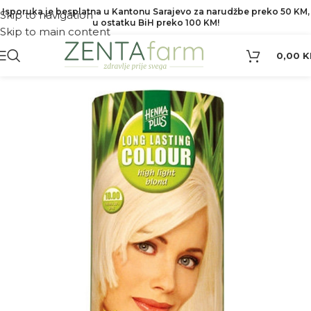
Isporuka je besplatna u Kantonu Sarajevo za narudžbe preko 50 KM,
Skip to navigation
u ostatku BiH preko 100 KM!
Skip to main content
0,00
K