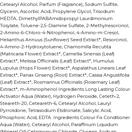
Cetearyl Alcohol, Parfum (Fragrance), Sodium Sulfite,
Glycerin, Ascorbic Acid, Propylene Glycol, Trisodium
HEDTA, DimethylPABAmidopropyl Laurdimonium
Tosylate, Toluene-2,5-Diamine Sulfate, 2-Methylresorcinol,
2-Amino-6-Chloro-4-Nitrophenol, 4-Amino-m-Cresol,
Helianthus Annuus (Sunflower) Seed Extract*, Resorcinol,
4-Amino-2-Hydroxytoluene, Chamomilla Recutita
(Matricaria Flower) Extract*, Camellia Sinensis (Leaf)
Extract*, Melissa Officinalis (Leaf) Extract*, Humulus
Lupulus (Hops Flower) Extract*, Aspalathus Linearis Leaf
Extract*, Panax Ginseng (Root) Extract*, Cassia Angustifolia
(Leaf) Extract*, Rosmarinus Officinalis (Rosemary Leaf)
Extract*, m-Aminophenol Ingredients Long Lasting Colour
Activator Aqua (Water), Hydrogen Peroxide, Ceteth-2,
Steareth-20, Ceteareth-6, Cetearyl Alcohol, Lauryl
Pyrrolidone, Tetrasodium Etidronate, Salicylic Acid,
Phosphoric Acid, EDTA. Ingredients Colour Fix Conditioner
Aqua (Water), Cetearyl Alcohol, Paraffinum Liquidum
(Mineral Oil),Cetrimonium Chloride, Glycerin, Sodium