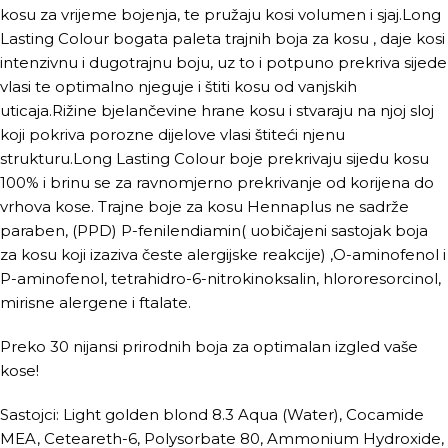
kosu za vrijeme bojenja, te pružaju kosi volumen i sjaj.Long
Lasting Colour bogata paleta trajnih boja za kosu , daje kosi
intenzivnu i dugotrajnu boju, uz to i potpuno prekriva sijede
vlasi te optimalno njeguje i štiti kosu od vanjskih
uticaja.Rižine bjelančevine hrane kosu i stvaraju na njoj sloj
koji pokriva porozne dijelove vlasi štiteći njenu
strukturu.Long Lasting Colour boje prekrivaju sijedu kosu
100% i brinu se za ravnomjerno prekrivanje od korijena do
vrhova kose. Trajne boje za kosu Hennaplus ne sadrže
paraben, (PPD) P-fenilendiamin( uobičajeni sastojak boja
za kosu koji izaziva česte alergijske reakcije) ,O-aminofenol i
P-aminofenol, tetrahidro-6-nitrokinoksalin, hlororesorcinol,
mirisne alergene i ftalate.
Preko 30 nijansi prirodnih boja za optimalan izgled vaše
kose!
Sastojci: Light golden blond 8.3 Aqua (Water), Cocamide
MEA, Ceteareth-6, Polysorbate 80, Ammonium Hydroxide,