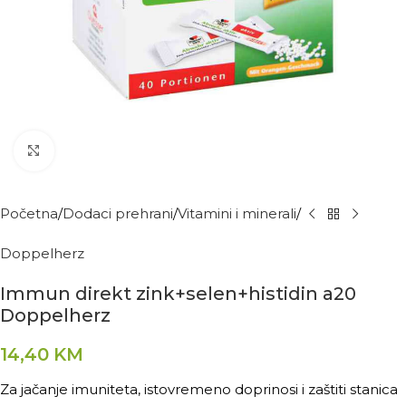
Kliknite za povećanje
Početna
Dodaci prehrani
Vitamini i minerali
Doppelherz
Immun direkt zink+selen+histidin a20
Doppelherz
14,40
KM
Za jačanje imuniteta, istovremeno doprinosi i zaštiti stanica