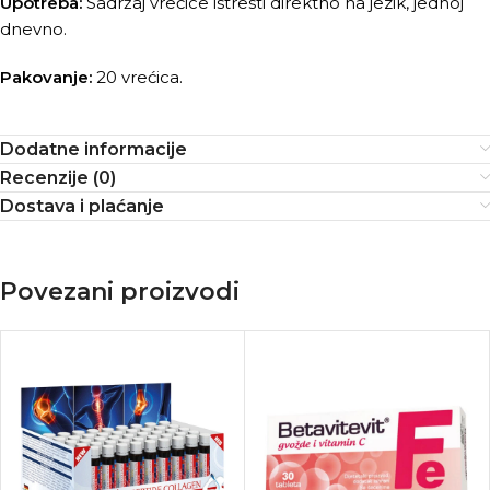
Upotreba:
Sadržaj vrećice istresti direktno na jezik, jednoj
dnevno.
Pakovanje:
20 vrećica.
Dodatne informacije
Recenzije (0)
Dostava i plaćanje
Povezani proizvodi