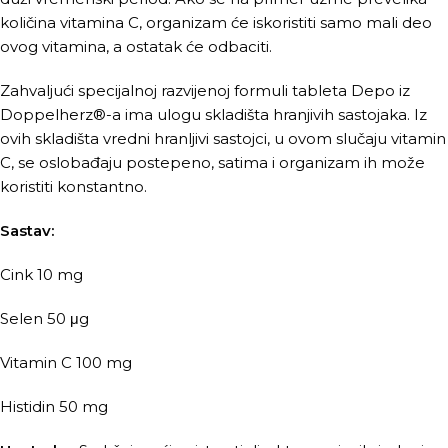
količina vitamina C, organizam će iskoristiti samo mali deo
ovog vitamina, a ostatak će odbaciti.
Zahvaljući specijalnoj razvijenoj formuli tableta Depo iz
Doppelherz®-a ima ulogu skladišta hranjivih sastojaka. Iz
ovih skladišta vredni hranljivi sastojci, u ovom slučaju vitamin
C, se oslobađaju postepeno, satima i organizam ih može
koristiti konstantno.
Sastav:
Cink 10 mg
Selen 50 μg
Vitamin C 100 mg
Histidin 50 mg