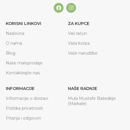
KORISNI LINKOVI
ZA KUPCE
Naslovna
Vaš račun
O nama
Vaša korpa
Blog
Vaše narudžbe
Naše maloprodaje
Kontaktirajte nas
INFORMACIJE
NAŠE RADNJE
Informacije o dostavi
Mula Mustafe Bašeskije
(Markale)
Politika privatnosti
Pitanja i odgovori