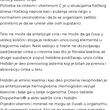
Potreba za cinkom i vitaminom C je u situacijama fizičkog
stresa i fizičkog napora kao i pušenja veća nego u
normalnim okolnostima i da bi se organizam zaštitio
potrebno je da se unese više ovih supstanci.
Telo ne može da sintetizuje cink i ne može da ga čuva u
velikoj količini i stoga je redovan unos ovog elementa u
tragovima važan. Neki sastojci iz hrane ne dozvoljavaju
zadržavanje cinka u crevima kao što je fitinska kiselina, ali
druge supstance poput histidina podržavaju unos cinka.
Histidin je deo prenosnog sistema koji je bitan za prenos i
absorpciju cinka u telu.
Histidin je amino kiselina i kao deo proteina neophodan je
za sintetizovanje hemoglobina. Hemoglobin vezuje
kiseonik i šalje ga u ćelije organizma. Depo tablete
Doppelherz®-a aktiv sadrže cink i histidin.
Pojedini vitamini i minerali ne mogu se čuvati u organizmu
duži vremenski period. Ako se na primer uzme prevelika