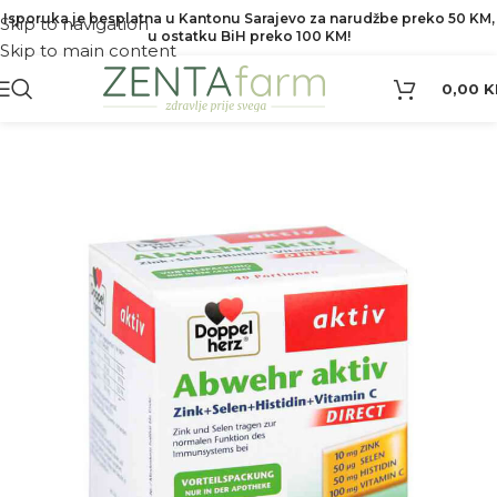
Isporuka je besplatna u Kantonu Sarajevo za narudžbe preko 50 KM,
Skip to navigation
u ostatku BiH preko 100 KM!
Skip to main content
0,00
K