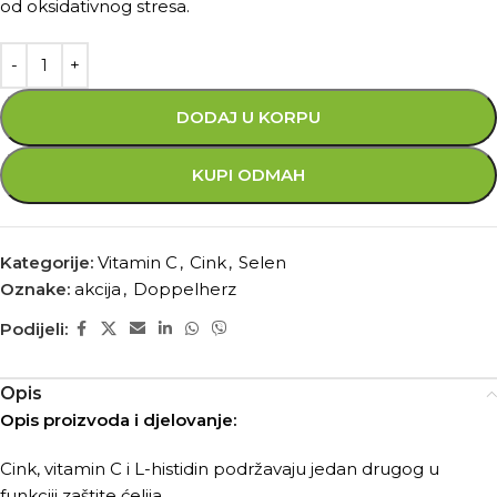
od oksidativnog stresa.
DODAJ U KORPU
KUPI ODMAH
Kategorije:
Vitamin C
,
Cink
,
Selen
Oznake:
akcija
,
Doppelherz
Podijeli:
Opis
Opis proizvoda i djelovanje:
Cink, vitamin C i L-histidin podržavaju jedan drugog u
funkciji zaštite ćelija.