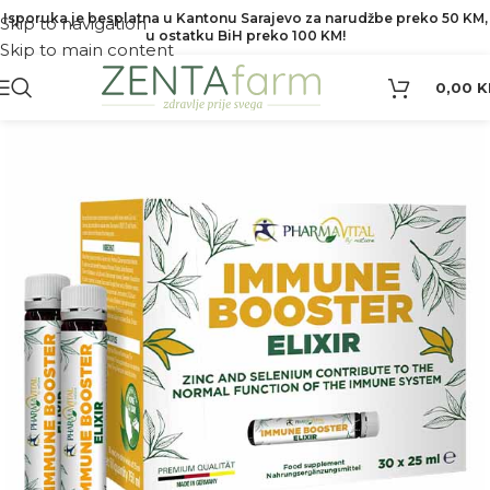
Isporuka je besplatna u Kantonu Sarajevo za narudžbe preko 50 KM,
Skip to navigation
u ostatku BiH preko 100 KM!
Skip to main content
0,00
K