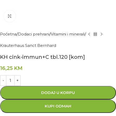
Kliknite za povećanje
Početna
Dodaci prehrani
Vitamini i minerali
Krauterhaus Sanct Bernhard
KH cink-immun+C tbl.120 [kom]
16,25
KM
DODAJ U KORPU
KUPI ODMAH