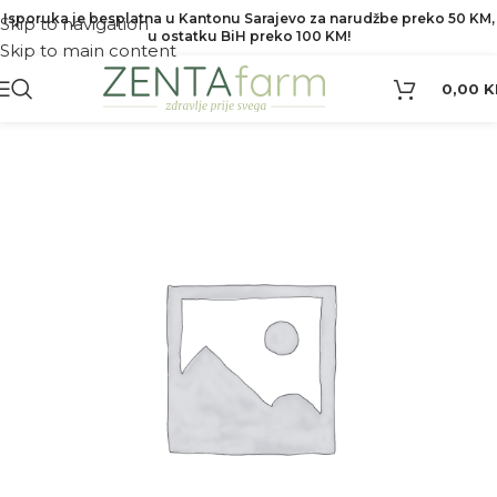
Isporuka je besplatna u Kantonu Sarajevo za narudžbe preko 50 KM,
Skip to navigation
u ostatku BiH preko 100 KM!
Skip to main content
0,00
K