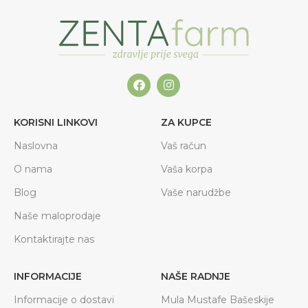
KORISNI LINKOVI
ZA KUPCE
Naslovna
Vaš račun
O nama
Vaša korpa
Blog
Vaše narudžbe
Naše maloprodaje
Kontaktirajte nas
INFORMACIJE
NAŠE RADNJE
Informacije o dostavi
Mula Mustafe Bašeskije