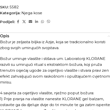
SKU:
5582
Kategorija:
Njega kose
Podijeli:
Opis
Božur je zeljasta biljka iz Azije, koja se tradicionalno koristi
zbog svojih umirujućih svojstava.
Božur umiruje vlasište i stišava um. Laboratoriji KLORANE
razvili su umirujući ritual s ekstraktom božura, koji pruža
trenutni osjećaj ugode za osjetljivo vlasište i stvara pravi zen
efekt zahvaljujući svom raskošnom i opuštajućem cvjetnom
mirisu.
4 savjeta za osjetljivo vlasište, nježno poput božura:
1) Prije pranja na vlasište nanesite KLORANE gel balzam,
ostavite ga da djeluje dvije do tri minute te ga zatim isperite