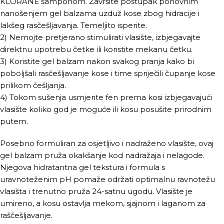
KLORANE šamponom. Završite postupak ponovnim
nanošenjem gel balzama uzduž kose zbog hidracije i
lakšeg rasčešljavanja. Temeljito isperite.
2) Nemojte pretjerano stimulirati vlasište, izbjegavajte
direktnu upotrebu četke ili koristite mekanu četku.
3) Koristite gel balzam nakon svakog pranja kako bi
poboljšali rasčešljavanje kose i time spriječili čupanje kose
prilikom češljanja.
4) Tokom sušenja usmjerite fen prema kosi izbjegavajući
vlasište koliko god je moguće ili kosu posušite prirodnim
putem.
Posebno formuliran za osjetljivo i nadraženo vlasište, ovaj
gel balzam pruža okakšanje kod nadražaja i nelagode.
Njegova hidratantna gel tekstura i formula s
uravnoteženim pH pomaže održati optimalnu ravnotežu
vlasišta i trenutno pruža 24-satnu ugodu. Vlasište je
umireno, a kosu ostavlja mekom, sjajnom i laganom za
raščešljavanje.