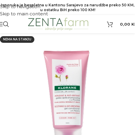
Isporuka je besplatna u Kantonu Sarajevo za narudžbe preko 50 KM,
Skip to navigation
u ostatku BiH preko 100 KM!
Skip to main content
0,00
K
NEMA NA STANJU