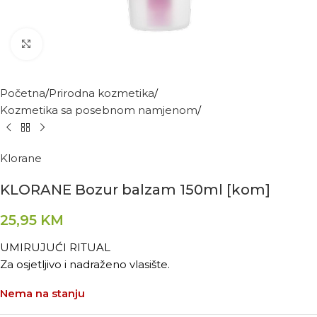
Kliknite za povećanje
Početna
Prirodna kozmetika
Kozmetika sa posebnom namjenom
Klorane
KLORANE Bozur balzam 150ml [kom]
25,95
KM
UMIRUJUĆI RITUAL
Za osjetljivo i nadraženo vlasište.
Nema na stanju