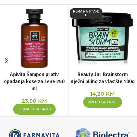
NEMA NA STANJ
U
Apivita Šampon protiv
Beauty Jar Brainstorm
opadanja kose za žene 250
nježni piling za vlasište 100g
ml
14,20
KM
23,90
KM
PROČITAJ VIŠE
DODAJ U KORPU