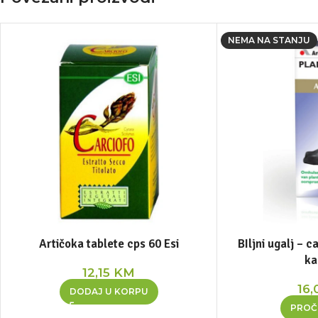
NEMA NA STANJU
Artičoka tablete cps 60 Esi
BIljni ugalj – 
ka
12,15
KM
16,
DODAJ U KORPU
PROČI