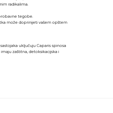
dnim radikalima.
 probavne tegobe.
datka može doprinijeti vašem opštem
 sastojaka uključuju Caparis spinosa
 imaju zaštitna, detoksikacijska i