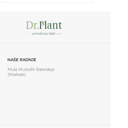
NAŠE RADNJE
Mula Mustafe Bašeskije
(Markale)