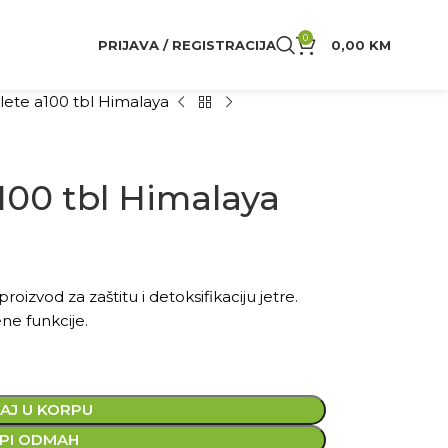
0
PRIJAVA / REGISTRACIJA
0,00
KM
blete a100 tbl Himalaya
a100 tbl Himalaya
oizvod za zaštitu i detoksifikaciju jetre.
ene funkcije.
AJ U KORPU
PI ODMAH