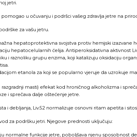
j jetri.
m pomogao u očuvanju i podršci vašeg zdravlja jetre na priro
 podrške za vašu jetru.
 snažna hepatoprotektivna svojstva protiv hemijski izazvane 
raciju hepatocelularnih ćelija. Antiperoksidativna aktivnost 
u i raznoliku grupu enzima, koji katalizuju oksidaciju organ
isa.
acijom etanola za koji se popularno vjeruje da uzrokuje mam
razgradnji masti) efekat kod hroničnog alkoholizma i sprečav
ze i sprečava dalje oštećenje jetre.
i debljanja, Liv.52 normalizuje osnovni ritam apetita i sitost
zvod za podršku jetri. Njegove prednosti uključuju:
u normalne funkcije jetre, poboljšava njenu sposobnost de