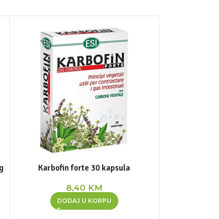
NEMA NA STANJ
g
Karbofin forte 30 kapsula
Kurkuma B
8,40
KM
2
DODAJ U KORPU
PR