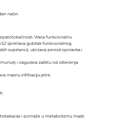
dan način.
hepatotoksičnosti. Vraća funkcionalnu
Liv.52 sprečava gubitak funkcionalnog
skih supstanci), ubrzava period oporavka i
urluk) i osigurava zaštitu od oštećenja
a masnu infiltraciju jetre.
i.
toksikacije i pomaže u metabolizmu masti.