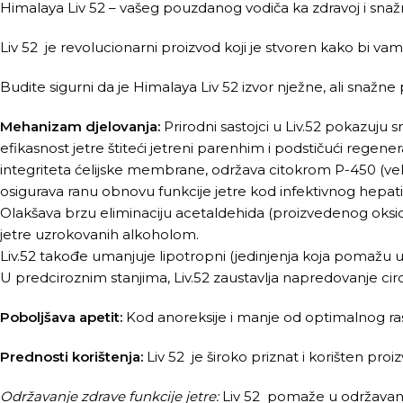
Himalaya Liv 52 – vašeg pouzdanog vodiča ka zdravoj i snažno
Liv 52 je revolucionarni proizvod koji je stvoren kako bi va
Budite sigurni da je Himalaya Liv 52 izvor nježne, ali snažne
Mehanizam djelovanja:
Prirodni sastojci u Liv.52 pokazuju
efikasnost jetre štiteći jetreni parenhim i podstičući regene
integriteta ćelijske membrane, održava citokrom P-450 (velik
osigurava ranu obnovu funkcije jetre kod infektivnog hepatit
Olakšava brzu eliminaciju acetaldehida (proizvedenog oksid
jetre uzrokovanih alkoholom.
Liv.52 takođe umanjuje lipotropni (jedinjenja koja pomažu u 
U predciroznim stanjima, Liv.52 zaustavlja napredovanje ciro
Poboljšava apetit:
Kod anoreksije i manje od optimalnog rasta 
Prednosti korištenja:
Liv 52 je široko priznat i korišten proi
Održavanje zdrave funkcije jetre:
Liv 52 pomaže u održavanj