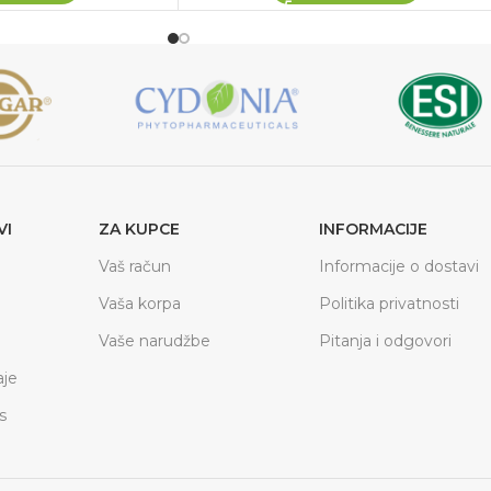
VI
ZA KUPCE
INFORMACIJE
Vaš račun
Informacije o dostavi
Vaša korpa
Politika privatnosti
Vaše narudžbe
Pitanja i odgovori
je
s