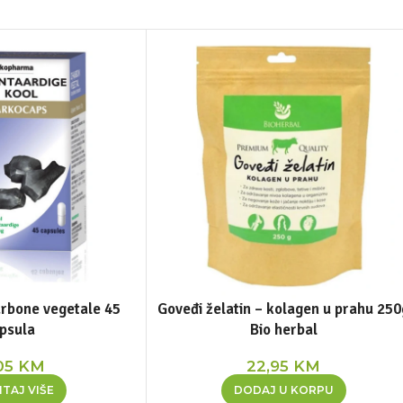
carbone vegetale 45
Goveđi želatin – kolagen u prahu 250
psula
Bio herbal
05
KM
22,95
KM
TAJ VIŠE
DODAJ U KORPU