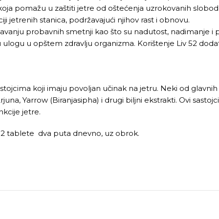
va koja pomažu u zaštiti jetre od oštećenja uzrokovanih slobo
jetrenih stanica, podržavajući njihov rast i obnovu.
vanju probavnih smetnji kao što su nadutost, nadimanje i
čnu ulogu u opštem zdravlju organizma. Korištenje Liv 52 do
stojcima koji imaju povoljan učinak na jetru. Neki od glavnih
a, Yarrow (Biranjasipha) i drugi biljni ekstrakti. Ovi sastojci
cije jetre.
-2 tablete dva puta dnevno, uz obrok.