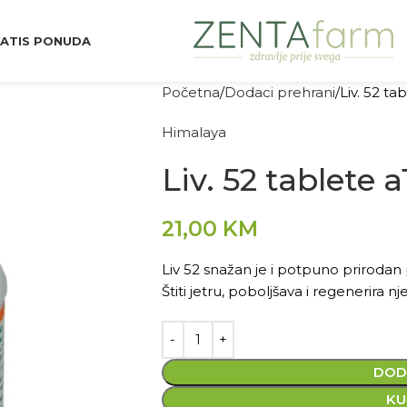
ATIS PONUDA
Početna
Dodaci prehrani
Liv. 52 ta
Himalaya
Liv. 52 tablete 
21,00
KM
Liv 52 snažan je i potpuno prirodan pr
Štiti jetru, poboljšava i regenerira nj
DOD
KU