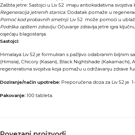
Zaštita jetre: Sastojci u Liv 52 imaju antioksidativna svojst
Regeneracija jetrenih stanica:
Dodatak pomaže u regeneraciji 
Pomoć kod probavnih smetnji:
Liv 52 može pomoći u ublaža
Podrška opštem zdravlju:
Očuvanje zdravlja jetre igra klju
osjećaju blagostanja.
Sastojci:
Himalaya Liv 52 je formuliran s pažljivo odabranim biljnim sa
(Himsra), Chicory (Kasani), Black Nightshade (Kakamachi), Arjun
regenerativna svojstva koja pomažu u održavanju zdrave funk
Doziranje/način upotrebe:
Preporučena doza za Liv 52 je 1
Pakovanje:
100 tableta.
Povezani proizvodi