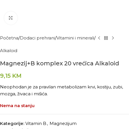
Kliknite za povećanje
Početna
Dodaci prehrani
Vitamini i minerali
Alkaloid
Magnezij+B komplex 20 vrećica Alkaloid
9,15
KM
Neophodan je za pravilan metabolizam krvi, kostiju, zubi,
mozga, živaca i mišića.
Nema na stanju
Kategorije:
Vitamin B
,
Magnezijum