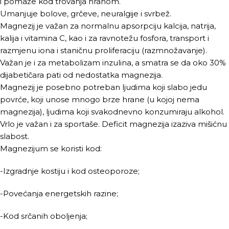
i pomaže kod trovanja hranom.
Umanjuje bolove, grčeve, neuralgije i svrbež.
Magnezij je važan za normalnu apsorpciju kalcija, natrija,
kalija i vitamina C, kao i za ravnotežu fosfora, transport i
razmjenu iona i staničnu proliferaciju (razmnožavanje).
Važan je i za metabolizam inzulina, a smatra se da oko 30%
dijabetičara pati od nedostatka magnezija.
Magnezij je posebno potreban ljudima koji slabo jedu
povrće, koji unose mnogo brze hrane (u kojoj nema
magnezija), ljudima koji svakodnevno konzumiraju alkohol.
Vrlo je važan i za sportaše. Deficit magnezija izaziva mišićnu
slabost.
Magnezijum se koristi kod:
-Izgradnje kostiju i kod osteoporoze;
-Povećanja energetskih razine;
-Kod srčanih oboljenja;