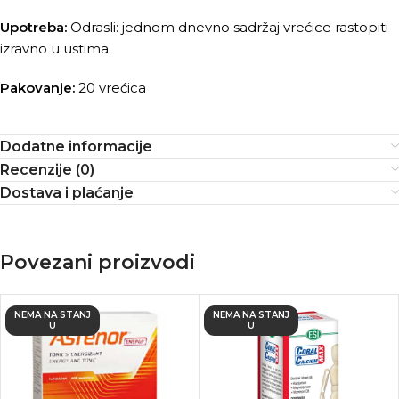
Upotreba:
Odrasli: jednom dnevno sadržaj vrećice rastopiti
izravno u ustima.
Pakovanje:
20 vrećica
Dodatne informacije
Recenzije (0)
Dostava i plaćanje
Povezani proizvodi
NEMA NA STANJ
NEMA NA STANJ
U
U