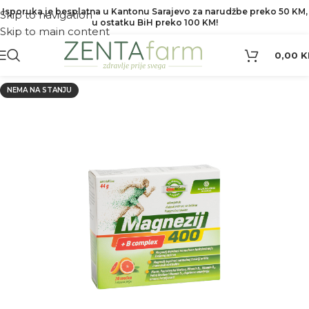
Isporuka je besplatna u Kantonu Sarajevo za narudžbe preko 50 KM,
Skip to navigation
u ostatku BiH preko 100 KM!
Skip to main content
0,00
K
NEMA NA STANJU