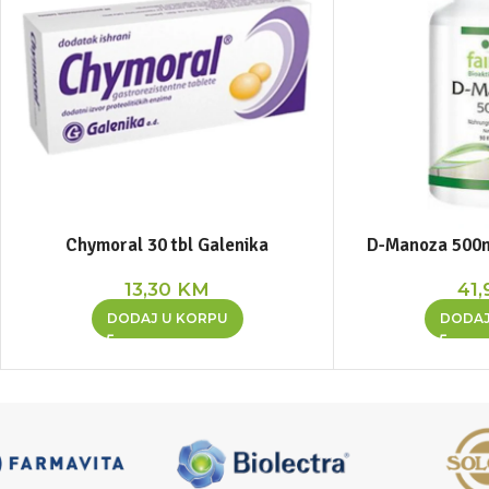
Chymoral 30 tbl Galenika
D-Manoza 500mg
13,30
KM
41,
DODAJ U KORPU
DODAJ