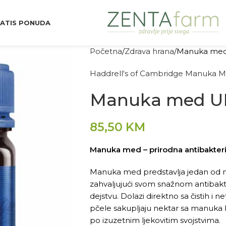
ATIS PONUDA
Početna
Zdrava hrana
Manuka med
Haddrell's of Cambridge Manuka 
Manuka med U
85,50
KM
Manuka med – prirodna antibakteri
Manuka med predstavlja jedan od naj
zahvaljujući svom snažnom antibakt
dejstvu. Dolazi direktno sa čistih i
pčele sakupljaju nektar sa manuka b
po izuzetnim ljekovitim svojstvima.