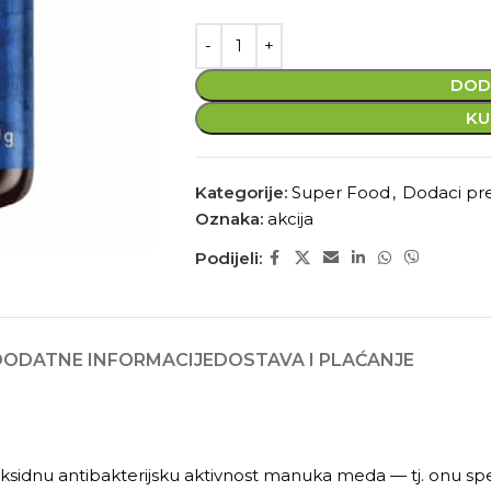
DOD
KU
Kategorije:
Super Food
,
Dodaci pr
Oznaka:
akcija
Podijeli:
DODATNE INFORMACIJE
DOSTAVA I PLAĆANJE
sidnu antibakterijsku aktivnost manuka meda — tj. onu sp