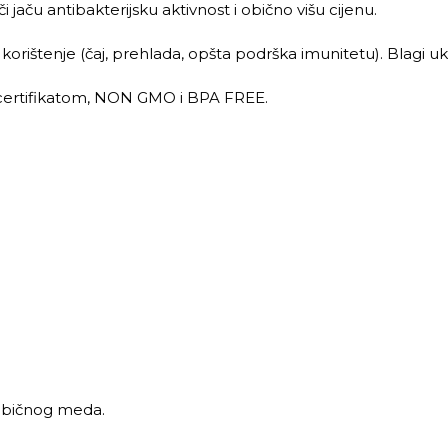
jaču antibakterijsku aktivnost i obično višu cijenu.
rištenje (čaj, prehlada, opšta podrška imunitetu). Blagi uku
certifikatom, NON GMO i BPA FREE.
 običnog meda.