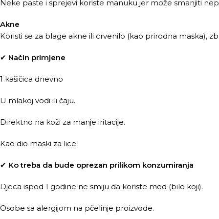
Neke paste i sprejevi koriste manuku jer može smanjiti nepri
Akne
Koristi se za blage akne ili crvenilo (kao prirodna maska), z
✔
Način primjene
1 kašičica dnevno
U mlakoj vodi ili čaju.
Direktno na koži za manje iritacije.
Kao dio maski za lice.
✔
Ko treba da bude oprezan prilikom konzumiranja
Djeca ispod 1 godine ne smiju da koriste med (bilo koji).
Osobe sa alergijom na pčelinje proizvode.