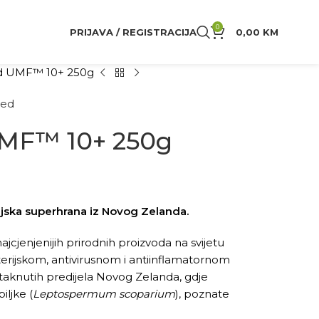
0
PRIJAVA / REGISTRACIJA
0,00
KM
 UMF™ 10+ 250g
Med
MF™ 10+ 250g
jska superhrana iz Novog Zelanda.
cjenjenijih prirodnih proizvoda na svijetu
erijskom, antivirusnom i antiinflamatornom
 netaknutih predijela Novog Zelanda, gdje
iljke (
Leptospermum scoparium
), poznate