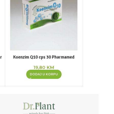
ar
Koenzim Q10 cps 30 Pharmamed
Lithoca
Phar
19,80
KM
1
DODAJ U KORPU
DOD