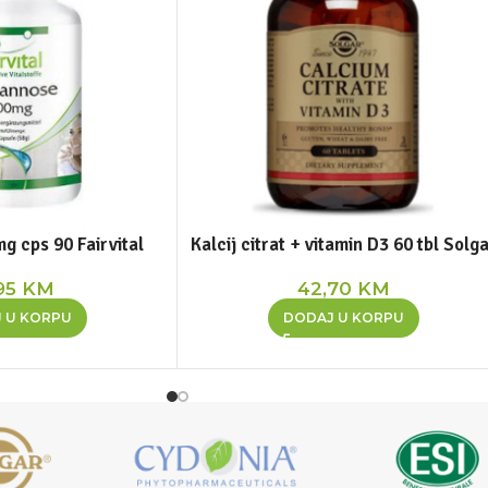
 cps 90 Fairvital
Kalcij citrat + vitamin D3 60 tbl Solg
95
KM
42,70
KM
 U KORPU
DODAJ U KORPU