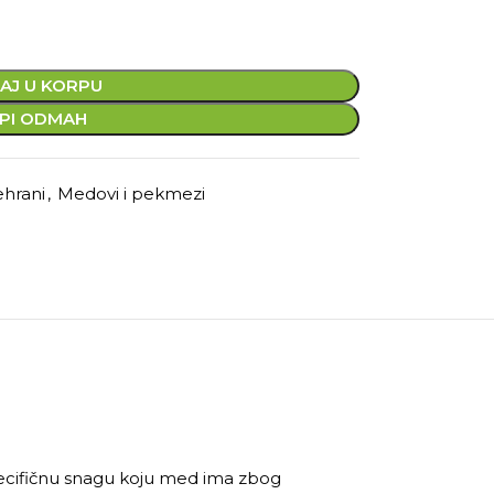
AJ U KORPU
PI ODMAH
ehrani
,
Medovi i pekmezi
ecifičnu snagu koju med ima zbog