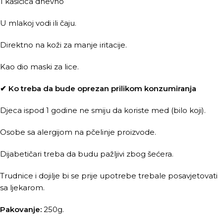
1 kašičica dnevno
U mlakoj vodi ili čaju.
Direktno na koži za manje iritacije.
Kao dio maski za lice.
✔ Ko treba da bude oprezan prilikom konzumiranja
Djeca ispod 1 godine ne smiju da koriste med (bilo koji).
Osobe sa alergijom na pčelinje proizvode.
Dijabetičari treba da budu pažljivi zbog šećera.
Trudnice i dojilje bi se prije upotrebe trebale posavjetovati
sa ljekarom.
Pakovanje:
250g.