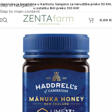
Isporuka je besplatna u Kantonu Sarajevo za narudžbe preko 50 KM,
Skip to navigation
u ostatku BiH preko 100 KM!
Skip to main content
0,00
K