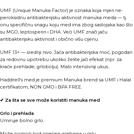
UMF (Unique Manuka Factor) je oznaka koja mjeri ne-
peroksidnu antibakterijsku aktivnost manuka meda — tj.
onu specifičnu snagu koju med ima zbog sastojaka kao što
su MGO, leptosperin i DHA. Veći UMF znači jaču
antibakterijsku aktivnost i obično višu cijenu.
UMF 13+ — srednji nivo. Jača antibakterijska moć, pogodan
za redovnu upotrebu ukoliko želite jači efekat (npr. za
kraće prehlade, grlobolju). Malo intenzivniji ukus.
Haddrell's med je premium Manuka brend sa UMF i Halal
certifikatom, NON GMO i BPA FREE.
✔ Za šta se sve može koristiti manuka med
Grlo i prehlada
Umiruje bolno grlo.
Može pomoći kod osjećaja grebanja u grlu.