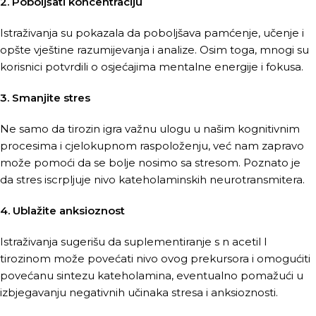
2. Poboljšati koncentraciju
Istraživanja su pokazala da poboljšava pamćenje, učenje i
opšte vještine razumijevanja i analize. Osim toga, mnogi su
korisnici potvrdili o osjećajima mentalne energije i fokusa.
3. Smanjite stres
Ne samo da tirozin igra važnu ulogu u našim kognitivnim
procesima i cjelokupnom raspoloženju, već nam zapravo
može pomoći da se bolje nosimo sa stresom. Poznato je
da stres iscrpljuje nivo kateholaminskih neurotransmitera.
4. Ublažite anksioznost
Istraživanja sugerišu da suplementiranje s n acetil l
tirozinom može povećati nivo ovog prekursora i omogućiti
povećanu sintezu kateholamina, eventualno pomažući u
izbjegavanju negativnih učinaka stresa i anksioznosti.