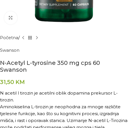
Kliknite za povećanje
Početna
Swanson
N-Acetyl L-tyrosine 350 mg cps 60
Swanson
31,50
KM
N acetil l tirozin je acetilni oblik dopamina prekursor L-
tirozin.
Aminokiselina L-tirozin je neophodna za mnoge različite
tjelesne funkcije, kao što su kognitivni procesi, izgradnja
mišića, i rast i oporavak stanica. Uzimanje N-acetil L-Tirozina
može podržati performanse vašeg mozga i tijela