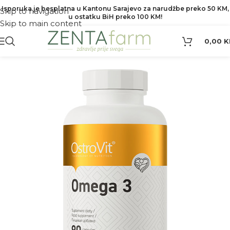
Isporuka je besplatna u Kantonu Sarajevo za narudžbe preko 50 KM,
Skip to navigation
u ostatku BiH preko 100 KM!
Skip to main content
0,00
K