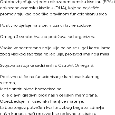
Oni obezbjeđuju vrijednu eikozapentaensku kiselinu (EPA) i
dokozaheksaensku kiselinu (DHA), koje se najčešće
promoviraju kao podrška pravilnom funkcionisanju srca.
Pozitivno djeluje na srce, mozak i krvne sudove.
Omega 3 sveobuhvatno podržava rad organizma.
Visoko koncentrirano riblje ulje nalazi se u gel kapsulama,
zbog visokog sadržaja ribljeg ulja, proizvod ima riblji miris.
Svojstva sastojaka sadržanih u OstroVit Omega 3:
Pozitivno utiče na funkcionisanje kardiovaskularnog
sistema,
Može sniziti nivoe homocisteina.
To je glavni gradivni blok naših ćelijskih membrana,
Obezbeđuje im kiseonik i hranljive materije.
Laboratorijski potvrđen kvalitet; zbog brige za zdravlje
naših kupaca, naši proizvodi se redovno testiraju u