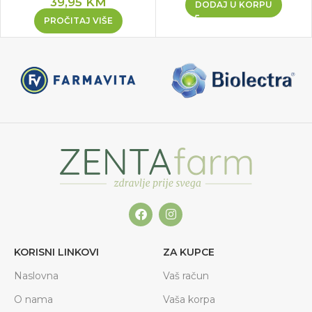
39,95
KM
DODAJ U KORPU
PROČITAJ VIŠE
KORISNI LINKOVI
ZA KUPCE
Naslovna
Vaš račun
O nama
Vaša korpa