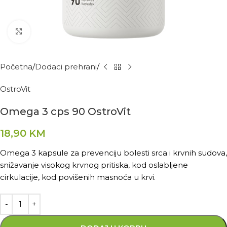
Kliknite za povećanje
Početna
Dodaci prehrani
OstroVit
Omega 3 cps 90 OstroVit
18,90
KM
Omega 3 kapsule za prevenciju bolesti srca i krvnih sudova,
snižavanje visokog krvnog pritiska, kod oslabljene
cirkulacije, kod povišenih masnoća u krvi.