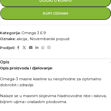
DODAJ U KORPU
KUPI ODMAH
Kategorija:
Omega 3 6 9
Oznake:
akcija
,
Novembarski popust
Podijeli:
Opis
Opis proizvoda i djelovanje:
Omega-3 masne kiseline su neophodne za optimalno
dobrobit i zdravlje.
Nalaze se u masnim slojevima hladnovodne ribe i rakova,
biljnim uljima i orašastim plodovima.