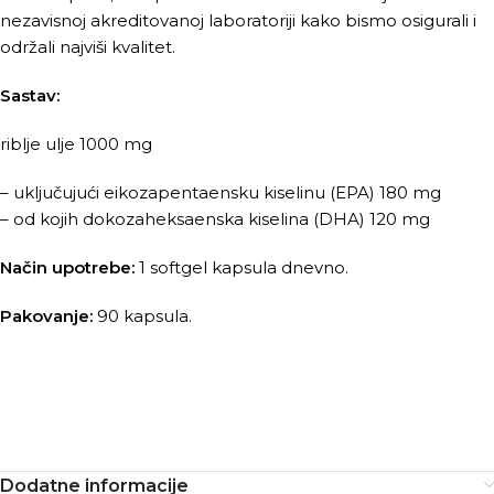
nezavisnoj akreditovanoj laboratoriji kako bismo osigurali i
održali najviši kvalitet.
Sastav:
riblje ulje 1000 mg
– uključujući eikozapentaensku kiselinu (EPA) 180 mg
– od kojih dokozaheksaenska kiselina (DHA) 120 mg
Način upotrebe:
1 softgel kapsula dnevno.
Pakovanje:
90 kapsula.
Dodatne informacije