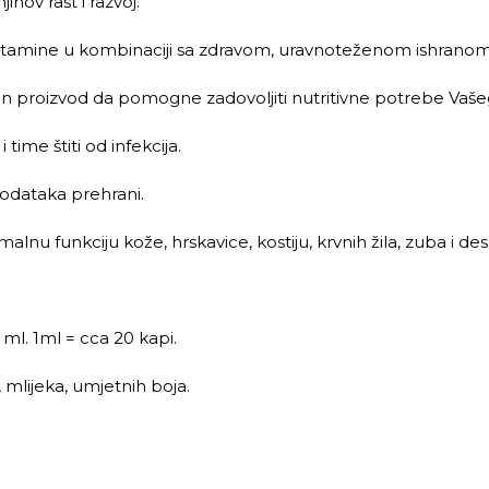
ihov rast i razvoj.
 vitamine u kombinaciji sa zdravom, uravnoteženom ishranom
n proizvod da pomogne zadovoljiti nutritivne potrebe Vašeg
ime štiti od infekcija.
dodataka prehrani.
nu funkciju kože, hrskavice, kostiju, krvnih žila, zuba i des
 ml. 1ml = cca 20 kapi.
, mlijeka, umjetnih boja.