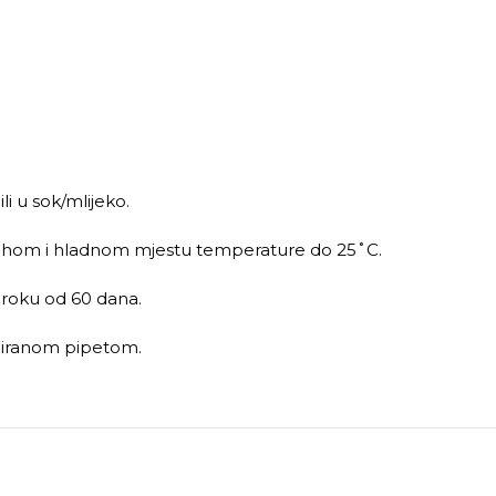
li u sok/mlijeko.
 suhom i hladnom mjestu temperature do 25˚C.
 roku od 60 dana.
duiranom pipetom.