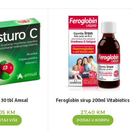
 30 tbl Amsal
Feroglobin sirup 200ml Vitabiotics
,05
KM
27,40
KM
TAJ VIŠE
DODAJ U KORPU