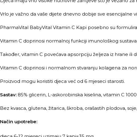
Djeca imaju vrlo visoke nutritivne zahtjeve što je vezano za nj
Vrlo je važno da vaše dijete dnevno dobije sve esencijalne
PharmaVital BabyVital Vitamin C Kapi posebno su formulira
Vitamin C doprinosi normalnoj funkciji imunološkog sustava i t
Također, vitamin C povećava apsorpciju željeza iz hrane ili 
Vitamin C doprinosi i normalnom stvaranju kolagena za normal
Proizvod mogu koristiti djeca već od 6 mjeseci starosti.
Sastav:
85% glicerin, L-askorobinska kiselina, vitamin C 1000
Bez kvasca, glutena, žitarica, škroba, orašastih plodova, soje
Način upotrebe:
djeca 6-12 mjeseci uzimaju 7 kapi=35 mg