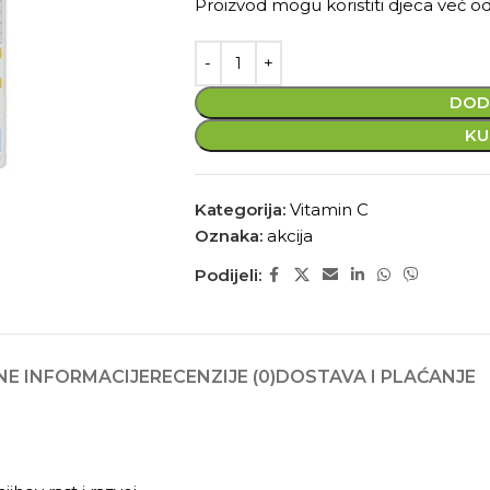
Proizvod mogu koristiti djeca već od 
DOD
KU
Kategorija:
Vitamin C
Oznaka:
akcija
Podijeli:
E INFORMACIJE
RECENZIJE (0)
DOSTAVA I PLAĆANJE