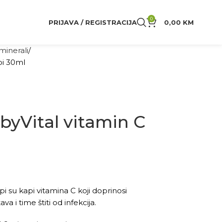
0
PRIJAVA / REGISTRACIJA
0,00
KM
 minerali
pi 30ml
byVital vitamin C
i su kapi vitamina C koji doprinosi
a i time štiti od infekcija.