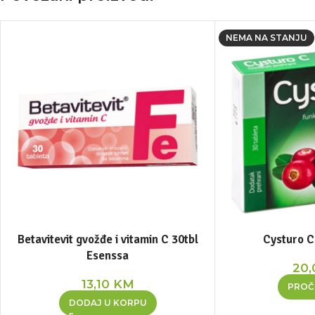
NEMA NA STANJU
Betavitevit gvožđe i vitamin C 30tbl
Cysturo C
Esenssa
20
13,10
KM
PROČI
DODAJ U KORPU