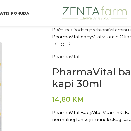
ATIS PONUDA
Početna
Dodaci prehrani
Vitamini i
PharmaVital babyVital vitamin C ka
PharmaVital
PharmaVital ba
kapi 30ml
14,80
KM
PharmaVital BabyVital Vitamin C Kap
normalnoj funkciji imunološkog sustav