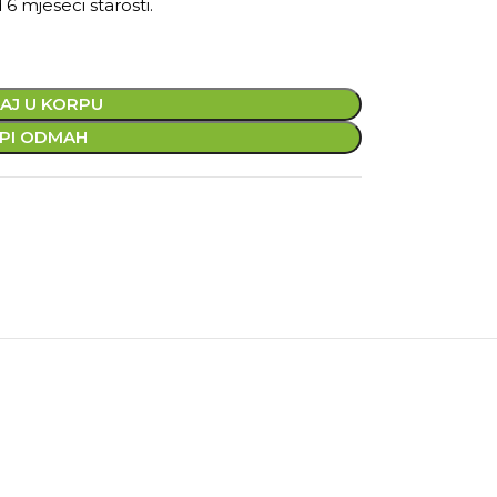
6 mjeseci starosti.
AJ U KORPU
PI ODMAH