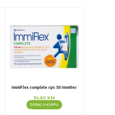
ImmiFlex complete cps 30 Immitec
Maka + vitam
34,60
KM
3
DODAJ U KORPU
DOD