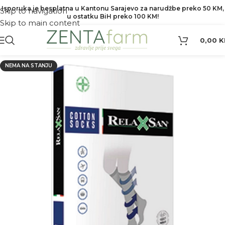
Isporuka je besplatna u Kantonu Sarajevo za narudžbe preko 50 KM,
Skip to navigation
u ostatku BiH preko 100 KM!
Skip to main content
0,00
K
NEMA NA STANJU