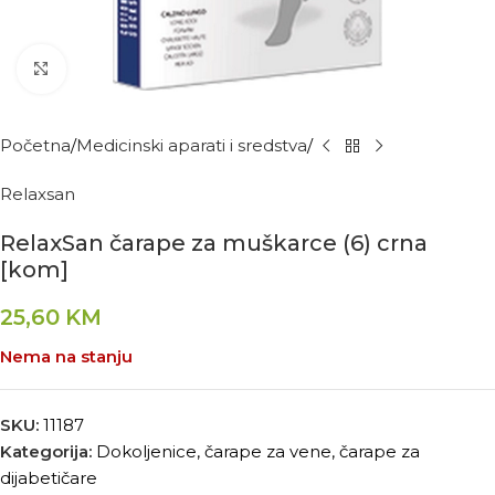
Kliknite za povećanje
Početna
Medicinski aparati i sredstva
Relaxsan
RelaxSan čarape za muškarce (6) crna
[kom]
25,60
KM
Nema na stanju
SKU:
11187
Kategorija:
Dokoljenice, čarape za vene, čarape za
dijabetičare