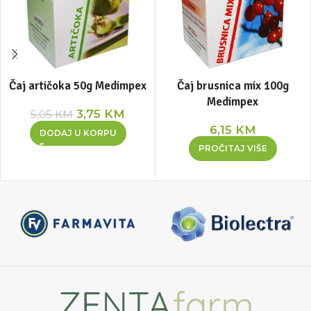
Čaj artičoka 50g Medimpex
Čaj brusnica mix 100g
Medimpex
3,75
KM
5,05
KM
6,15
KM
DODAJ U KORPU
PROČITAJ VIŠE