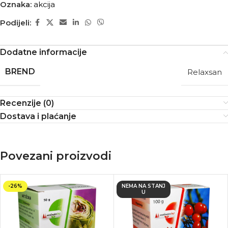
Oznaka:
akcija
Podijeli:
Dodatne informacije
BREND
Relaxsan
Recenzije (0)
Dostava i plaćanje
Povezani proizvodi
-26%
NEMA NA STANJ
U