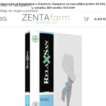
Isporuka je besplatna u Kantonu Sarajevo za narudžbe preko 50 KM,
Skip to navigation
u ostatku BiH preko 100 KM!
Skip to main content
0,00
K