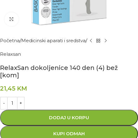
Kliknite za povećanje
Početna
Medicinski aparati i sredstva
Relaxsan
RelaxSan dokoljenice 140 den (4) bež
[kom]
21,45
KM
DODAJ U KORPU
KUPI ODMAH