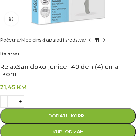
Kliknite za povećanje
Početna
Medicinski aparati i sredstva
Relaxsan
RelaxSan dokoljenice 140 den (4) crna
[kom]
21,45
KM
DODAJ U KORPU
KUPI ODMAH