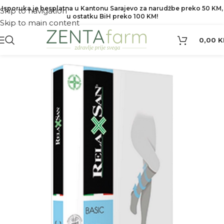
Isporuka je besplatna u Kantonu Sarajevo za narudžbe preko 50 KM,
Skip to navigation
u ostatku BiH preko 100 KM!
Skip to main content
0,00
K