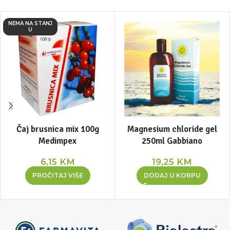
NEMA NA STANJ
U
Čaj brusnica mix 100g
Magnesium chloride gel
Medimpex
250ml Gabbiano
6,15
KM
19,25
KM
PROČITAJ VIŠE
DODAJ U KORPU