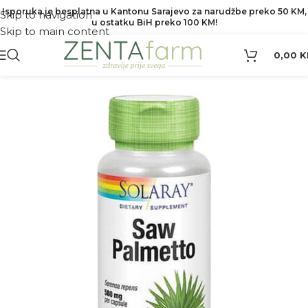
Isporuka je besplatna u Kantonu Sarajevo za narudžbe preko 50 KM,
Skip to navigation
u ostatku BiH preko 100 KM!
Skip to main content
0,00
K