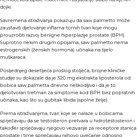
dojki.
Savremena istraživanja pokazuju da saw palmetto može
zaustaviti djelovanje inflama-tornih tvari koje mogu
prouzročiti razvoj benigne hiperplazije prostate (BPH).
Suprotno nekim drugim opcijama, saw palmetto nema
estrogenskih (ženskih hormona) učinaka na tijelo
muškaraca.
Posljednjeg desetljeća prošlog stoljeća, brojne kliničke
studije su dokazale da je 320 mg ekstrakta liposterola od
bobica saw palmetta dnevno neškodljivo i da je to
djelotvoran tretman za simptome kod BPH bez popratnih
učinaka, kao što su gubitak libida (spolne želje).
Prema istraživanjima, tvari koje se nalaze u bobicama
sprječavaju da se testosteron pretvara u hidrotestosteron i
također sprječavaju njegovo vezivanje za receptore stanica
prostate i time sprječavaju njihovo uvećanje odnosno