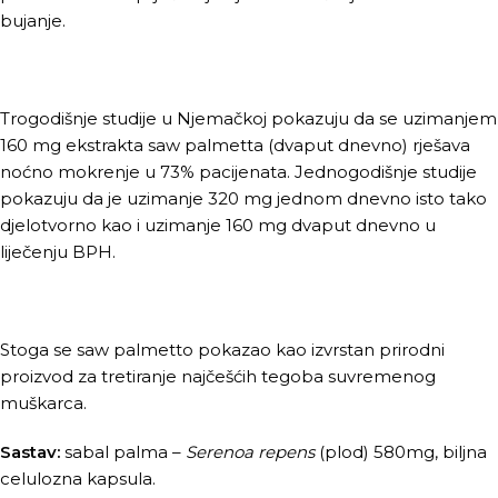
bujanje.
Trogodišnje studije u Njemačkoj pokazuju da se uzimanjem
160 mg ekstrakta saw palmetta (dvaput dnevno) rješava
noćno mokrenje u 73% pacijenata. Jednogodišnje studije
pokazuju da je uzimanje 320 mg jednom dnevno isto tako
djelotvorno kao i uzimanje 160 mg dvaput dnevno u
liječenju BPH.
Stoga se saw palmetto pokazao kao izvrstan prirodni
proizvod za tretiranje najčešćih tegoba suvremenog
muškarca.
Sastav:
sabal palma –
Serenoa repens
(plod) 580mg, biljna
celulozna kapsula.