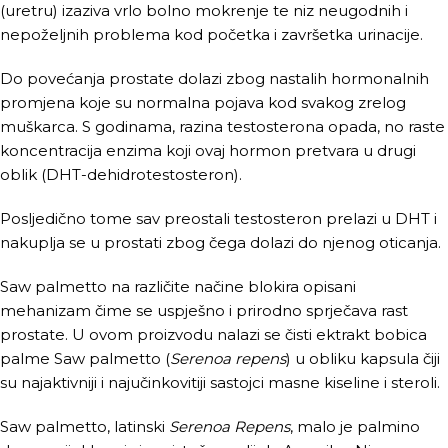
(uretru) izaziva vrlo bolno mokrenje te niz neugodnih i
nepoželjnih problema kod početka i završetka urinacije.
Do povećanja prostate dolazi zbog nastalih hormonalnih
promjena koje su normalna pojava kod svakog zrelog
muškarca. S godinama, razina testosterona opada, no raste
koncentracija enzima koji ovaj hormon pretvara u drugi
oblik (DHT-dehidrotestosteron).
Posljedično tome sav preostali testosteron prelazi u DHT i
nakuplja se u prostati zbog čega dolazi do njenog oticanja.
Saw palmetto na različite načine blokira opisani
mehanizam čime se uspješno i prirodno sprječava rast
prostate. U ovom proizvodu nalazi se čisti ektrakt bobica
palme Saw palmetto (
Serenoa repens
) u obliku kapsula čiji
su najaktivniji i najučinkovitiji sastojci masne kiseline i steroli.
Saw palmetto, latinski
Serenoa Repens
, malo je palmino