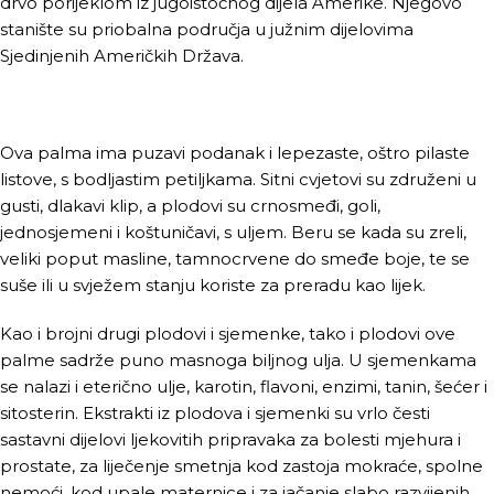
drvo porijeklom iz jugoistočnog dijela Amerike. Njegovo
stanište su priobalna područja u južnim dijelovima
Sjedinjenih Američkih Država.
Ova palma ima puzavi podanak i lepezaste, oštro pilaste
listove, s bodljastim petiljkama. Sitni cvjetovi su združeni u
gusti, dlakavi klip, a plodovi su crnosmeđi, goli,
jednosjemeni i koštuničavi, s uljem. Beru se kada su zreli,
veliki poput masline, tamnocrvene do smeđe boje, te se
suše ili u svježem stanju koriste za preradu kao lijek.
Kao i brojni drugi plodovi i sjemenke, tako i plodovi ove
palme sadrže puno masnoga biljnog ulja. U sjemenkama
se nalazi i eterično ulje, karotin, flavoni, enzimi, tanin, šećer i
sitosterin. Ekstrakti iz plodova i sjemenki su vrlo česti
sastavni dijelovi ljekovitih pripravaka za bolesti mjehura i
prostate, za liječenje smetnja kod zastoja mokraće, spolne
nemoći, kod upale maternice i za jačanje slabo razvijenih