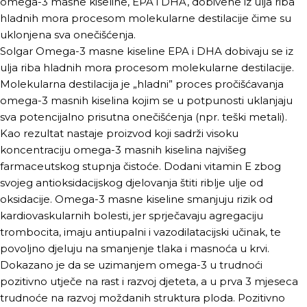
omega-3 masne kiseline, EPA i DHA, dobivene iz ulja riba
hladnih mora procesom molekularne destilacije čime su
uklonjena sva onečišćenja.
Solgar Omega-3 masne kiseline EPA i DHA dobivaju se iz
ulja riba hladnih mora procesom molekularne destilacije.
Molekularna destilacija je „hladni” proces pročišćavanja
omega-3 masnih kiselina kojim se u potpunosti uklanjaju
sva potencijalno prisutna onečišćenja (npr. teški metali).
Kao rezultat nastaje proizvod koji sadrži visoku
koncentraciju omega-3 masnih kiselina najvišeg
farmaceutskog stupnja čistoće. Dodani vitamin E zbog
svojeg antioksidacijskog djelovanja štiti riblje ulje od
oksidacije. Omega-3 masne kiseline smanjuju rizik od
kardiovaskularnih bolesti, jer sprječavaju agregaciju
trombocita, imaju antiupalni i vazodilatacijski učinak, te
povoljno djeluju na smanjenje tlaka i masnoća u krvi.
Dokazano je da se uzimanjem omega-3 u trudnoći
pozitivno utječe na rast i razvoj djeteta, a u prva 3 mjeseca
trudnoće na razvoj moždanih struktura ploda. Pozitivno