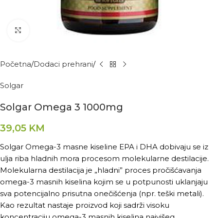
Kliknite za povećanje
Početna
Dodaci prehrani
Solgar
Solgar Omega 3 1000mg
39,05
KM
Solgar Omega-3 masne kiseline EPA i DHA dobivaju se iz
ulja riba hladnih mora procesom molekularne destilacije.
Molekularna destilacija je „hladni” proces pročišćavanja
omega-3 masnih kiselina kojim se u potpunosti uklanjaju
sva potencijalno prisutna onečišćenja (npr. teški metali).
Kao rezultat nastaje proizvod koji sadrži visoku
koncentraciju omega-3 masnih kiselina najvišeg