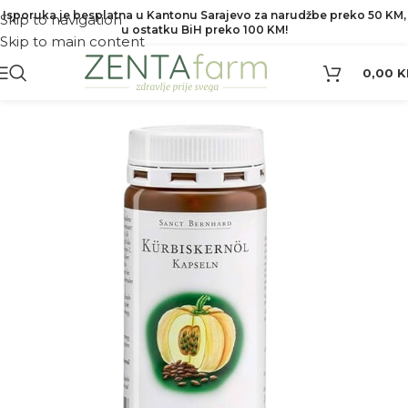
Isporuka je besplatna u Kantonu Sarajevo za narudžbe preko 50 KM,
Skip to navigation
u ostatku BiH preko 100 KM!
Skip to main content
0,00
K