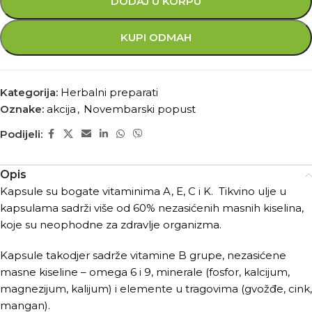
DODAJ U KORPU
KUPI ODMAH
Kategorija:
Herbalni preparati
Oznake:
akcija
,
Novembarski popust
Podijeli:
Opis
Kapsule su bogate vitaminima A, E, C i K. Tikvino ulje u
kapsulama sadrži više od 60% nezasićenih masnih kiselina,
koje su neophodne za zdravlje organizma.
Kapsule takodjer sadrže
vitamine B grupe, nezasićene
masne kiseline – omega 6 i 9, minerale (fosfor, kalcijum,
magnezijum, kalijum) i elemente u tragovima (gvožđe, cink,
mangan).