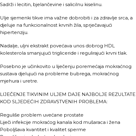
Sadrži i lecitin, bjelančevine i salicilnu kiselinu.
Ulje sjemenki tikve ima važne dobrobiti i za zdravlje srca, a
djeluje na funkcionalnost krvnih žila, sprječavajući
hipertenziju.
Nadalje, uljni ekstrakt povećava unos dobrog HDL
kolesterola smanjujući trigliceride i regulirajući krvni tlak.
Posebno je učinkovito u liječenju poremećaja mokraćnog
sustava djelujući na probleme bubrega, mokraćnog
mjehura i uretre.
LIJEČENJE TIKVINIM ULJEM DAJE NAJBOLJE REZULTATE
KOD SLJEDEĆIH ZDRAVSTVENIH PROBLEMA:
Reguliše problem uvećane prostate
Liječi infekcije mokraćog kanala kod mušaraca i žena
Poboljšava kvantitet i kvalitet sperme