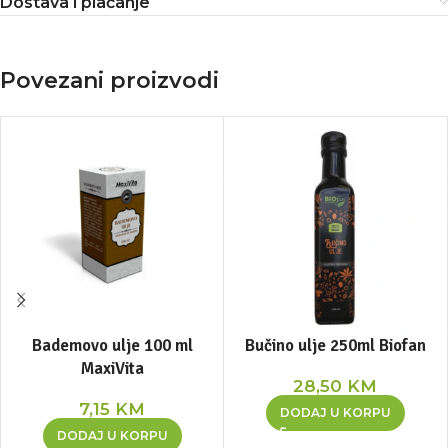
Dostava i plaćanje
Povezani proizvodi
Bademovo ulje 100 ml
Bučino ulje 250ml Biofan
MaxiVita
28,50
KM
7,15
KM
DODAJ U KORPU
DODAJ U KORPU