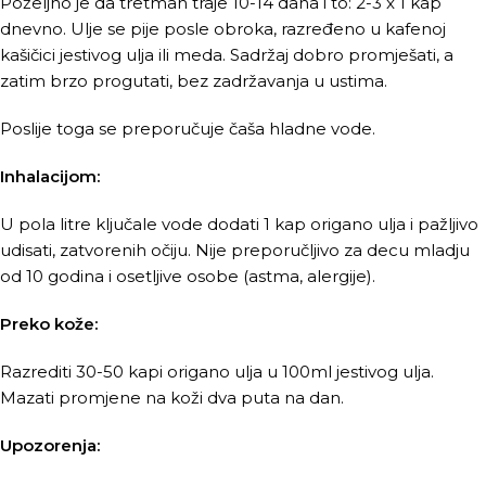
Poželjno je da tretman traje 10-14 dana i to: 2-3 x 1 kap
dnevno. Ulje se pije posle obroka, razređeno u kafenoj
kašičici jestivog ulja ili meda. Sadržaj dobro promješati, a
zatim brzo progutati, bez zadržavanja u ustima.
Poslije toga se preporučuje čaša hladne vode.
Inhalacijom:
U pola litre ključale vode dodati 1 kap origano ulja i pažljivo
udisati, zatvorenih očiju. Nije preporučljivo za decu mladju
od 10 godina i osetljive osobe (astma, alergije).
Preko kože:
Razrediti 30-50 kapi origano ulja u 100ml jestivog ulja.
Mazati promjene na koži dva puta na dan.
Upozorenja: