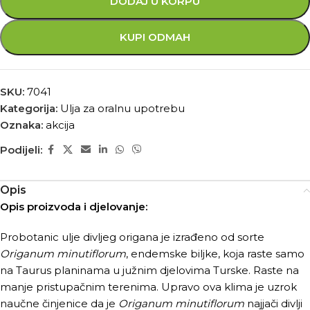
DODAJ U KORPU
KUPI ODMAH
SKU:
7041
Kategorija:
Ulja za oralnu upotrebu
Oznaka:
akcija
Podijeli:
Opis
Opis proizvoda i djelovanje:
Probotanic ulje divljeg origana je izrađeno od sorte
Origanum minutiflorum
, endemske biljke, koja raste samo
na Taurus planinama u južnim djelovima Turske. Raste na
manje pristupačnim terenima. Upravo ova klima je uzrok
naučne činjenice da je
Origanum minutiflorum
najjači divlji