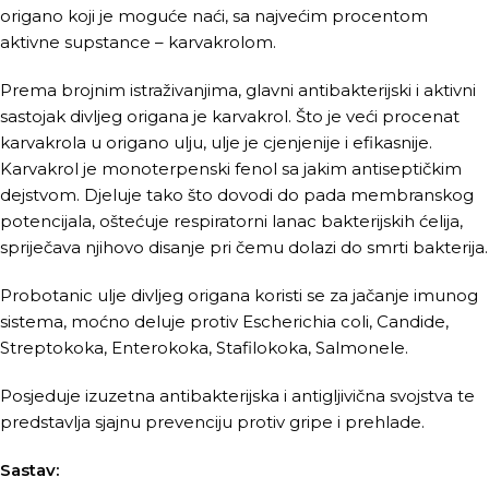
origano koji je moguće naći, sa najvećim procentom
aktivne supstance – karvakrolom.
Prema brojnim istraživanjima, glavni antibakterijski i aktivni
sastojak divljeg origana je karvakrol. Što je veći procenat
karvakrola u origano ulju, ulje je cjenjenije i efikasnije.
Karvakrol je monoterpenski fenol sa jakim antiseptičkim
dejstvom. Djeluje tako što dovodi do pada membranskog
potencijala, oštećuje respiratorni lanac bakterijskih ćelija,
spriječava njihovo disanje pri čemu dolazi do smrti bakterija.
Probotanic ulje divljeg origana koristi se za jačanje imunog
sistema, moćno deluje protiv Escherichia coli, Candide,
Streptokoka, Enterokoka, Stafilokoka, Salmonele.
Posjeduje izuzetna antibakterijska i antigljivična svojstva te
predstavlja sjajnu prevenciju protiv gripe i prehlade.
Sastav: