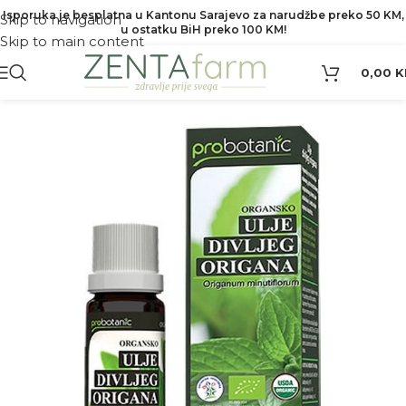
Isporuka je besplatna u Kantonu Sarajevo za narudžbe preko 50 KM,
Skip to navigation
u ostatku BiH preko 100 KM!
Skip to main content
0,00
K