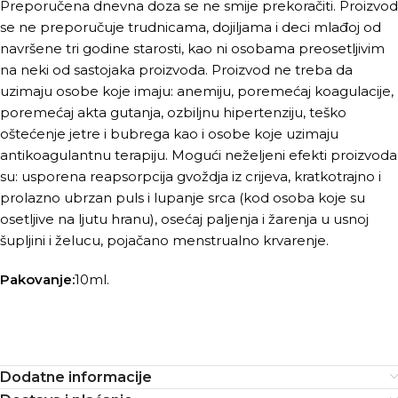
Preporučena dnevna doza se ne smije prekoračiti. Proizvod
se ne preporučuje trudnicama, dojiljama i deci mlađoj od
navršene tri godine starosti, kao ni osobama preosetljivim
na neki od sastojaka proizvoda. Proizvod ne treba da
uzimaju osobe koje imaju: anemiju, poremećaj koagulacije,
poremećaj akta gutanja, ozbiljnu hipertenziju, teško
oštećenje jetre i bubrega kao i osobe koje uzimaju
antikoagulantnu terapiju. Mogući neželjeni efekti proizvoda
su: usporena reapsorpcija gvoždja iz crijeva, kratkotrajno i
prolazno ubrzan puls i lupanje srca (kod osoba koje su
osetljive na ljutu hranu), osećaj paljenja i žarenja u usnoj
šupljini i želucu, pojačano menstrualno krvarenje.
Pakovanje:
10ml.
Dodatne informacije