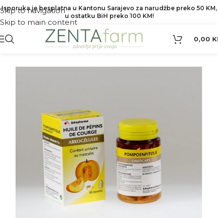
Isporuka je besplatna u Kantonu Sarajevo za narudžbe preko 50 KM,
Skip to navigation
u ostatku BiH preko 100 KM!
Skip to main content
0,00
K