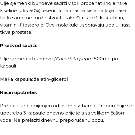
Ulje sjemenki bundeve sadrži visok procenat linoleinske
kiseline (oko 50%), esencijalne masne kisleine koje naše
tijelo samo ne može stvoriti. Također, sadrži kukurbitin,
vitamin i fitosterole. Ove molekule usporavaju upalu i rast
tkiva prostate.
Proizvod sadrži:
Ulje sjemenki bundeve
(Cucurbita pepo
): 500mg po
kapsuli
Meka kapsula: želatin-glicerol
Način upotrebe:
Preparat je namijenjen odraslim osobama. Preporučuje se
upotreba 3 kapsule dnevno prije jela sa velikom čašom
vode. Ne prelaziti dnevnu preporučenu dozu.