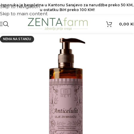
Isporuka je besplatna u Kantonu Sarajevo za narudžbe preko 50 KM,
Skip to navigation
u ostatku BiH preko 100 KM!
Skip to main content
0,00
K
NEMA NA STANJU