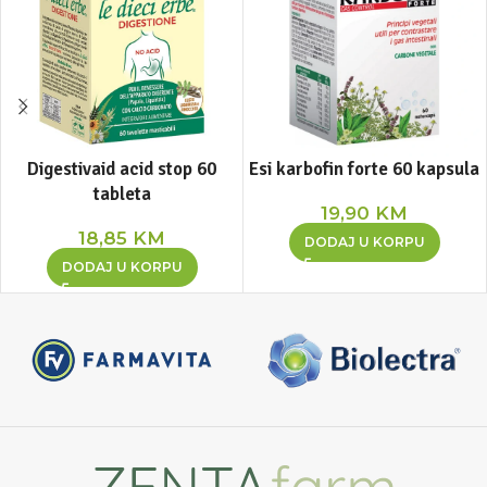
Digestivaid acid stop 60
Esi karbofin forte 60 kapsula
tableta
19,90
KM
18,85
KM
DODAJ U KORPU
DODAJ U KORPU