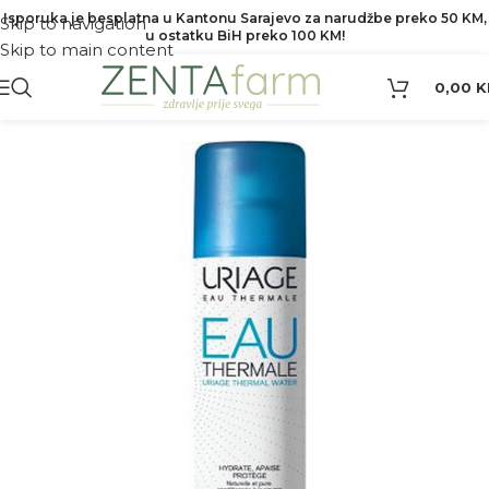
Isporuka je besplatna u Kantonu Sarajevo za narudžbe preko 50 KM,
Skip to navigation
u ostatku BiH preko 100 KM!
Skip to main content
0,00
K