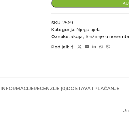
KU
SKU:
7569
Kategorija:
Njega tijela
Oznake:
akcija
,
Sniženje u novemb
Podijeli:
INFORMACIJE
RECENZIJE (0)
DOSTAVA I PLAĆANJE
Ur