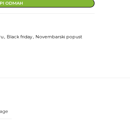
PI ODMAH
ru
,
Black friday
,
Novembarski popust
iage