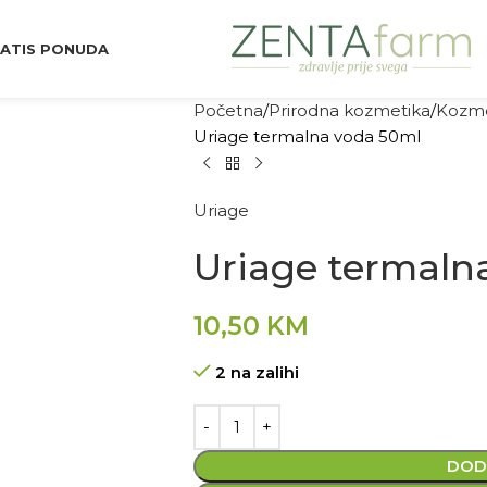
ATIS PONUDA
Početna
Prirodna kozmetika
Kozme
Uriage termalna voda 50ml
Uriage
Uriage termaln
10,50
KM
2 na zalihi
DOD