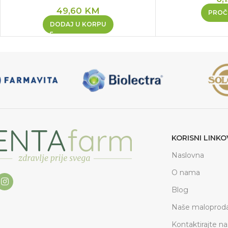
49,60
KM
PROČI
DODAJ U KORPU
KORISNI LINKO
Naslovna
O nama
Blog
Naše maloproda
Kontaktirajte na