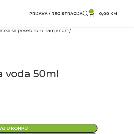
0
PRIJAVA / REGISTRACIJA
0,00
KM
tika sa posebnom namjenom
a voda 50ml
AJ U KORPU