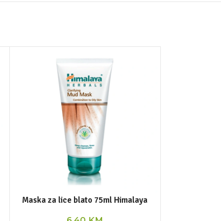
Maska za lice blato 75ml Himalaya
Nim gel za um
6,40
KM