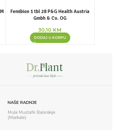
RM
Femibion 1 tbl 28 P&G Health Austria
Femibion 2 tbl
Gmbh & Co. OG
Austri
30,10
KM
3
DODAJ U KORPU
DOD
NAŠE RADNJE
Mula Mustafe Bašeskije
(Markale)