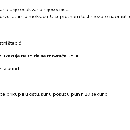
 dana prije očekivane mjesečnice.
e prvu jutarnju mokraću. U suprotnom test možete napraviti 
tni štapić.
o ukazuje na to da se mokraća upija.
5 sekundi.
e prikupili u čistu, suhu posudu punih 20 sekundi.