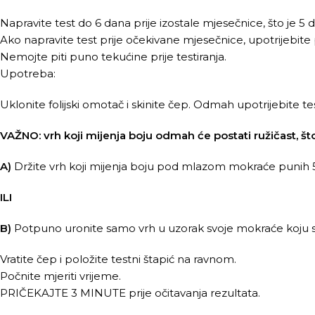
Napravite test do 6 dana prije izostale mjesečnice, što je 5
Ako napravite test prije očekivane mjesečnice, upotrijebit
Nemojte piti puno tekućine prije testiranja.
Upotreba:
Uklonite folijski omotač i skinite čep. Odmah upotrijebite tes
VAŽNO: vrh koji mijenja boju odmah će postati ružičast, št
A)
Držite vrh koji mijenja boju pod mlazom mokraće punih 
ILI
B)
Potpuno uronite samo vrh u uzorak svoje mokraće koju st
Vratite čep i položite testni štapić na ravnom.
Počnite mjeriti vrijeme.
PRIČEKAJTE 3 MINUTE prije očitavanja rezultata.