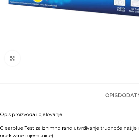
Kliknite za povećanje
OPIS
DODATN
Opis proizvoda i djelovanje:
Clearblue Test za iznimno rano utvrđivanje trudnoće naš je najo
očekivane mjesečnice).