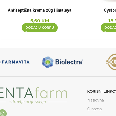
Antiseptična krema 20g Himalaya
Cyston
6,60
KM
18,
DODAJ U KORPU
DODAJ
KORISNI LINKO
Naslovna
O nama