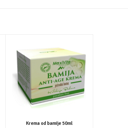
Krema od bamije 50ml
Magnesium 