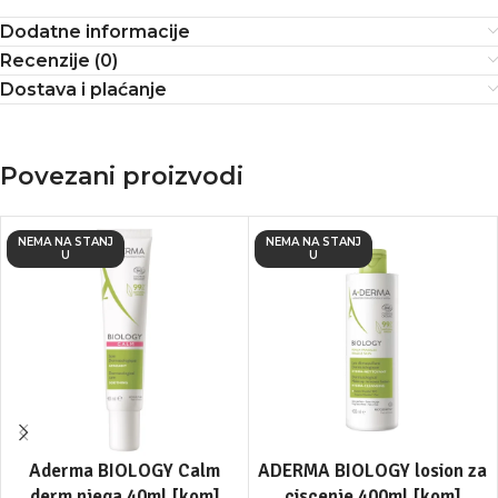
Dodatne informacije
Recenzije (0)
Dostava i plaćanje
Povezani proizvodi
NEMA NA STANJ
NEMA NA STANJ
U
U
Aderma BIOLOGY Calm
ADERMA BIOLOGY losion za
derm njega 40ml [kom]
ciscenje 400ml [kom]