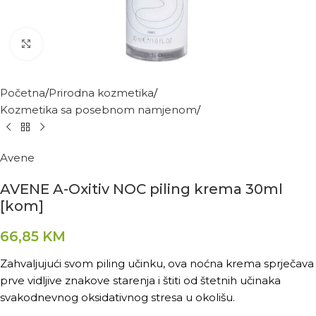
Kliknite za povećanje
Početna
Prirodna kozmetika
Kozmetika sa posebnom namjenom
Avene
AVENE A-Oxitiv NOC piling krema 30ml
[kom]
66,85
KM
Zahvaljujući svom piling učinku, ova noćna krema sprječava
prve vidljive znakove starenja i štiti od štetnih učinaka
svakodnevnog oksidativnog stresa u okolišu.