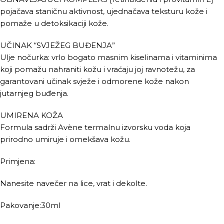
pojačava staničnu aktivnost, ujednačava teksturu kože i
pomaže u detoksikaciji kože.
UČINAK “SVJEŽEG BUĐENJA”
Ulje nočurka: vrlo bogato masnim kiselinama i vitaminima
koji pomažu nahraniti kožu i vraćaju joj ravnotežu, za
garantovani učinak svježe i odmorene kože nakon
jutarnjeg buđenja.
UMIRENA KOŽA
Formula sadrži Avène termalnu izvorsku voda koja
prirodno umiruje i omekšava kožu.
Primjena:
Nanesite navečer na lice, vrat i dekolte.
Pakovanje:30ml