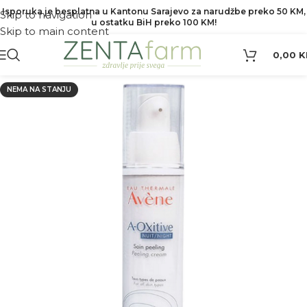
Isporuka je besplatna u Kantonu Sarajevo za narudžbe preko 50 KM,
Skip to navigation
u ostatku BiH preko 100 KM!
Skip to main content
0,00
K
NEMA NA STANJU