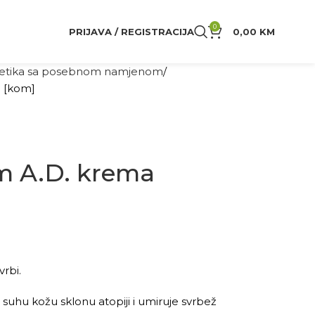
0
PRIJAVA / REGISTRACIJA
0,00
KM
tika sa posebnom namjenom
 [kom]
m A.D. krema
vrbi.
o suhu kožu sklonu atopiji i umiruje svrbež