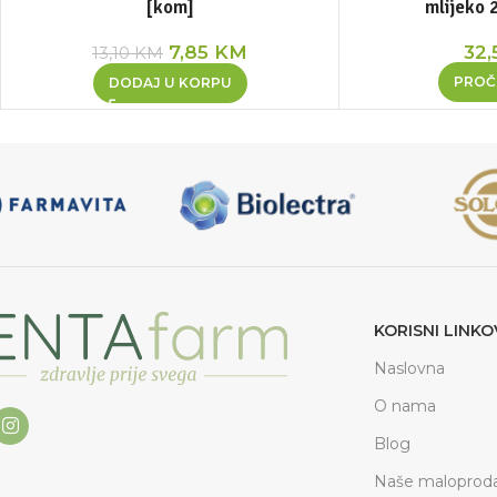
[kom]
mlijeko 
7,85
KM
32,
13,10
KM
PROČI
DODAJ U KORPU
KORISNI LINKO
Naslovna
O nama
Blog
Naše maloproda