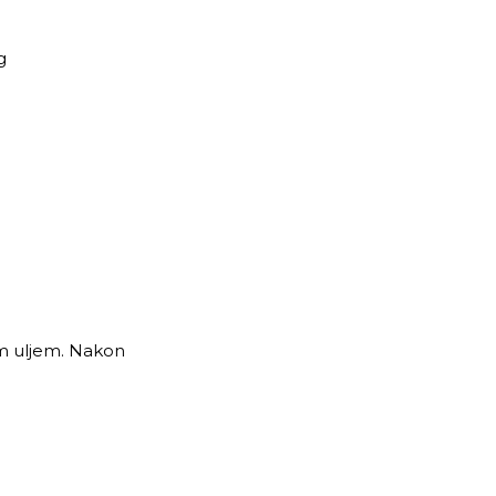
g
im uljem. Nakon