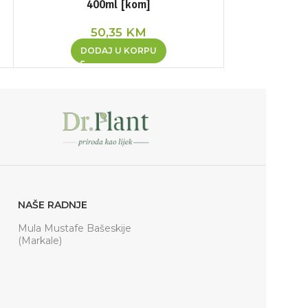
400ml [kom]
2
50,35
KM
DOD
DODAJ U KORPU
NAŠE RADNJE
Mula Mustafe Bašeskije
(Markale)