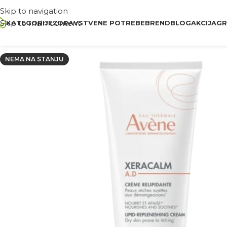
Skip to navigation
Skip to main content
KATEGORIJE
ZDRAVSTVENE POTREBE
BREND
BLOG
AKCIJA
GR
NEMA NA STANJU