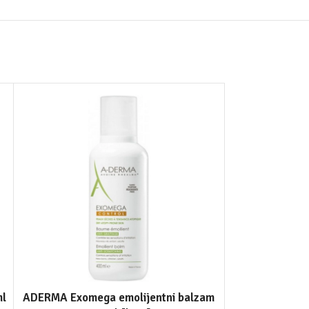
ml
ADERMA Exomega emolijentni balzam
ADERMA Exomeg