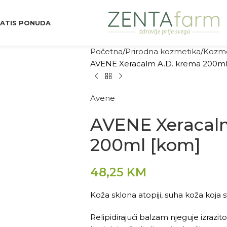
ATIS PONUDA
Početna
Prirodna kozmetika
Kozme
AVENE Xeracalm A.D. krema 200ml
Avene
AVENE Xeracal
200ml [kom]
48,25
KM
Koža sklona atopiji, suha koža koja s
Relipidirajući balzam njeguje izrazit