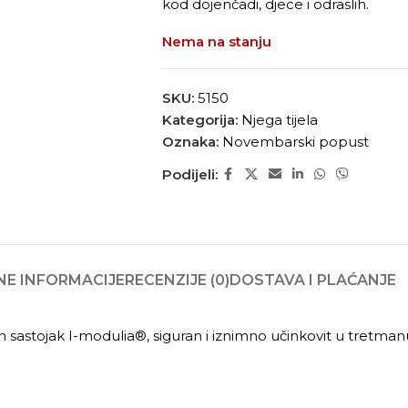
kod dojenčadi, djece i odraslih.
Nema na stanju
SKU:
5150
Kategorija:
Njega tijela
Oznaka:
Novembarski popust
Podijeli:
E INFORMACIJE
RECENZIJE (0)
DOSTAVA I PLAĆANJE
an sastojak I-modulia®, siguran i iznimno učinkovit u tretma