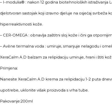
– I-modulia® : nakon 12 godina biotehnoloških istraživanja La
djelotvoran sastojak koji izravno djeluje na osjećaj svrbeža koj
hiperreaktivnosti kože.
– CER-OMEGA : obnavlja zaštitni sloj kože i čini ga otpornijim
– Avène termalna voda : umiruje, smanjuje nelagodu i ome
XeraCalm A.D balzam za relipidaciju umiruje, hrani i štiti kož
Primjena:
Nanesite XeraCalm A.D krema za relipidaciju 1-2 puta dne
upotrebe, uklonite višak proizvoda s vrha tube.
Pakovanje:200ml