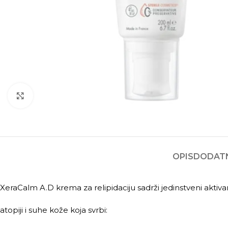
Kliknite za povećanje
OPIS
DODATN
XeraCalm A.D krema za relipidaciju sadrži jedinstveni aktiv
atopiji i suhe kože koja svrbi: