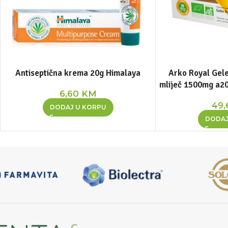
Antiseptična krema 20g Himalaya
Arko Royal Gele
mliječ 1500mg a2
6,60
KM
49
DODAJ U KORPU
DODAJ