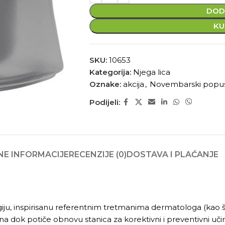
DOD
KU
SKU:
10653
Kategorija:
Njega lica
Oznake:
akcija
,
Novembarski popu
Podijeli:
E INFORMACIJE
RECENZIJE (0)
DOSTAVA I PLAĆANJE
inspirisanu referentnim tretmanima dermatologa (kao što je
 dok potiče obnovu stanica za korektivni i preventivni učina