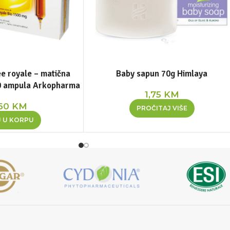
e royale – matična
Baby sapun 70g Himlaya
0 ampula Arkopharma
1,75
KM
,60
KM
PROČITAJ VIŠE
 U KORPU