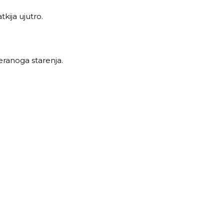
kija ujutro.
preranoga starenja.