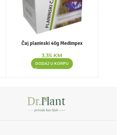
Čaj planinski 40g Medimpex
Nim maska z
3,35
KM
DODAJ U KORPU
DOD