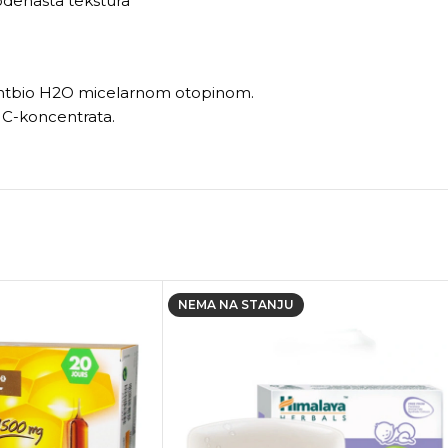
odenasta tekstura
gmentbio H2O micelarnom otopinom.
 C-koncentrata.
NEMA NA STANJU