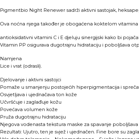
Pigmentbio Night Renewer sadrži aktivni sastojak, heksapepti
Ova noćna njega također je obogaćena koktelom vitamina koji 
antioksidativni vitamini C i E djeluju sinergijski kako bi pojač
Vitamin PP osigurava dugotrajnu hidrataciju i poboljšava ot
Namjena
Lice i vrat (odrasli).
Djelovanje i aktivni sastojci
Pomaže u smanjenju postojećih hiperpigmentacija i spreča
Osvjetljava i ujednačava ton kože
Učvršćuje i zaglađuje kožu
Povećava volumen kože
Pruža dugotrajnu hidrataciju
Njegova vodenasta tekstura maske za spavanje poboljšava p
Rezultati: Ujutro, ten je svjež i ujednačen. Fine bore su zag