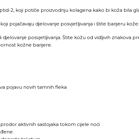
d-2, koji potiče proizvodnju kolagena kako bi koža bila glat
pojačavaju djelovanje posvjetljivanja i štite barijeru kože:
ali djelovanje posvjetljivanja. Štite kožu od vidljivih znakova 
pornost kožne barijere.
va pojavu novih tamnih fleka
rodor aktivnih sastojaka tokom cijele noći
lađene.