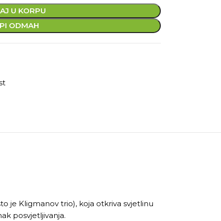
AJ U KORPU
PI ODMAH
st
 Kligmanov trio), koja otkriva svjetlinu
k posvjetljivanja.