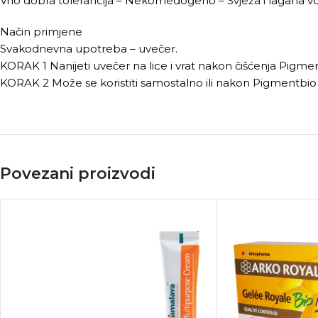
Vrlo dobra tolerancija – Nekomedogeno – Svježa i lagana v
Način primjene
Svakodnevna upotreba – uvečer.
KORAK 1 Nanijeti uvečer na lice i vrat nakon čišćenja Pi
KORAK 2 Može se koristiti samostalno ili nakon Pigmentbio
Povezani proizvodi