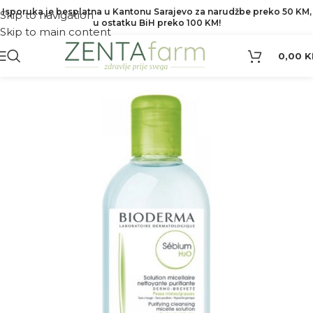
Isporuka je besplatna u Kantonu Sarajevo za narudžbe preko 50 KM,
Skip to navigation
u ostatku BiH preko 100 KM!
Skip to main content
0,00
K