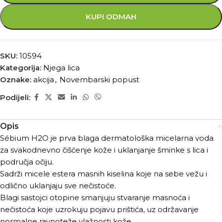
KUPI ODMAH
SKU:
10594
Kategorija:
Njega lica
Oznake:
akcija
,
Novembarski popust
Podijeli:
Opis
Sébium H2O je prva blaga dermatološka micelarna voda
za svakodnevno čišćenje kože i uklanjanje šminke s lica i
područja očiju.
Sadrži micele estera masnih kiselina koje na sebe vežu i
odlično uklanjaju sve nečistoće.
Blagi sastojci otopine smanjuju stvaranje masnoća i
nečistoća koje uzrokuju pojavu prištića, uz održavanje
normalne ravnoteže vlažnosti kože.