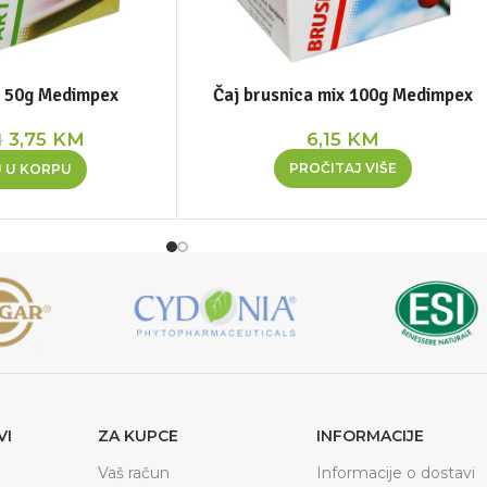
a 50g Medimpex
Čaj brusnica mix 100g Medimpex
3,75
KM
6,15
KM
M
PROČITAJ VIŠE
 U KORPU
VI
ZA KUPCE
INFORMACIJE
Vaš račun
Informacije o dostavi