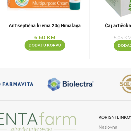
Antiseptična krema 20g Himalaya
Čaj artičok
6,60
KM
5,05
K
DODAJ U KORPU
DODAJ
KORISNI LINKO
Naslovna