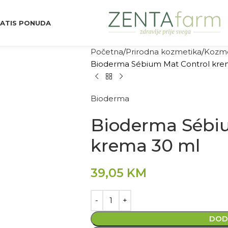
ATIS PONUDA
Početna
Prirodna kozmetika
Kozme
Bioderma Sébium Mat Control kre
Bioderma
Bioderma Sébi
krema 30 ml
39,05
KM
DOD