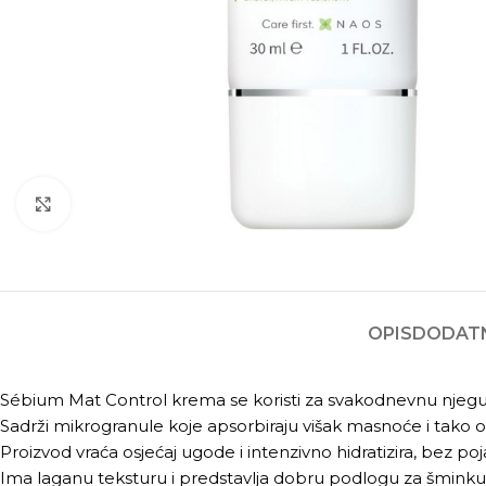
Kliknite za povećanje
OPIS
DODATN
Sébium Mat Control krema se koristi za svakodnevnu njegu
Sadrži mikrogranule koje apsorbiraju višak masnoće i tako os
Proizvod vraća osjećaj ugode i intenzivno hidratizira, bez po
Ima laganu teksturu i predstavlja dobru podlogu za šminku