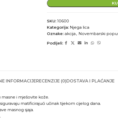
KU
SKU:
10600
Kategorija:
Njega lica
Oznake:
akcija
,
Novembarski popu
Podijeli:
E INFORMACIJE
RECENZIJE (0)
DOSTAVA I PLAĆANJE
 masne i mješovite kože.
iguravaju matificirajući učinak tijekom cijelog dana.
jave masnog sjaja.
.