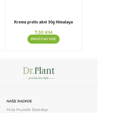
Krema protiv akni 30g Himalaya
Nim pjena za u
7,30
KM
PROČITAJ VIŠE
DOD
NAŠE RADNJE
Mula Mustafe Bašeskije