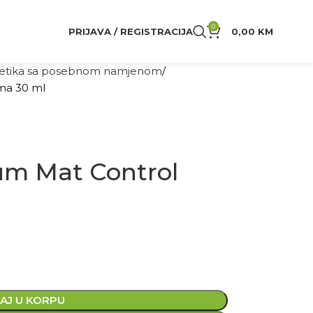
0
PRIJAVA / REGISTRACIJA
0,00
KM
tika sa posebnom namjenom
ma 30 ml
um Mat Control
AJ U KORPU