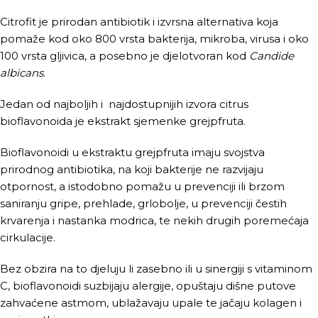
Citrofit je prirodan antibiotik i izvrsna alternativa koja
pomaže kod oko 800 vrsta bakterija, mikroba, virusa i oko
100 vrsta gljivica, a posebno je djelotvoran kod
Candide
albicans
.
Jedan od najboljih i najdostupnijih izvora citrus
bioflavonoida je ekstrakt sjemenke grejpfruta.
Bioflavonoidi u ekstraktu grejpfruta imaju svojstva
prirodnog antibiotika, na koji bakterije ne razvijaju
otpornost, a istodobno pomažu u prevenciji ili brzom
saniranju gripe, prehlade, grlobolje, u prevenciji čestih
krvarenja i nastanka modrica, te nekih drugih poremećaja
cirkulacije.
Bez obzira na to djeluju li zasebno ili u sinergiji s vitaminom
C, bioflavonoidi suzbijaju alergije, opuštaju dišne putove
zahvaćene astmom, ublažavaju upale te jačaju kolagen i