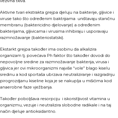
vezivna tkiva.
Aktivne tvari ekstrakta grejpa djeluju na bakterije, gljivice i
viruse tako što određenim baktrijiama uništavaju staničnu
membranu (baktericidno djelovanje) a određenim
bakterijama, gljivicama i virusima inhibiraju i usporavaju
razmnožavanje (bakteriostatski).
Ekstarkt grejpa također ima osobinu da alkalizira
organizam tj. povećava Ph faktor što također dovodi do
nepovoljne sredine za razmnožavanje bakterija, virusa i
gljivica jer ovi mikroorganizmi najviše “vole” blago kiselu
sredinu a kod sportaša ubrzava neutraliziranje i razgradnju
pirogrozdjanu kiseline koja je se nakuplja u mišićima kod
anaerobne faze vježbanja.
Također poboljšava resorpciju i iskoristljivost vitamina u
organizmu, vezuje i neutralizira slobodne radikale i na taj
način djeluje antioksidantno.