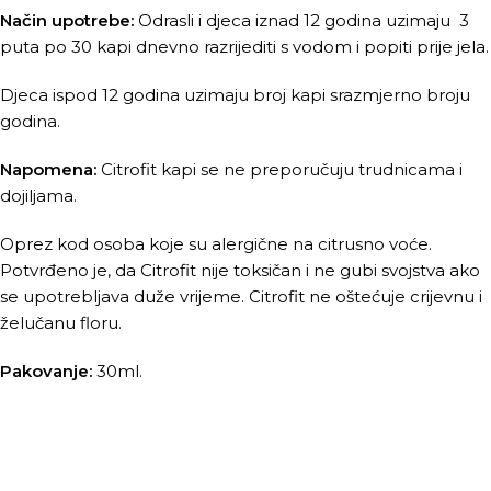
Način upotrebe:
Odrasli i djeca iznad 12 godina uzimaju 3
puta po 30 kapi dnevno razrijediti s vodom i popiti prije jela.
Djeca ispod 12 godina uzimaju broj kapi srazmjerno broju
godina.
Napomena:
Citrofit kapi se ne preporučuju trudnicama i
dojiljama.
Oprez kod osoba koje su alergične na citrusno voće.
Potvrđeno je, da Citrofit nije toksičan i ne gubi svojstva ako
se upotrebljava duže vrijeme. Citrofit ne oštećuje crijevnu i
želučanu floru.
Pakovanje:
30ml.