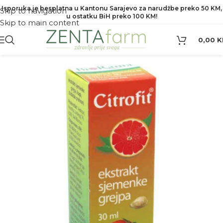
Isporuka je besplatna u Kantonu Sarajevo za narudžbe preko 50 KM,
Skip to navigation
u ostatku BiH preko 100 KM!
Skip to main content
0,00
K