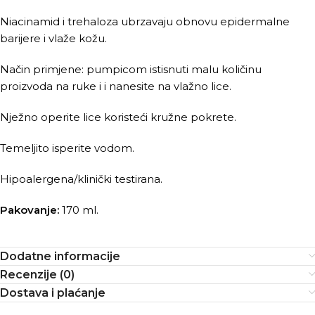
Niacinamid i trehaloza ubrzavaju obnovu epidermalne
barijere i vlaže kožu.
Način primjene: pumpicom istisnuti malu količinu
proizvoda na ruke i i nanesite na vlažno lice.
Nježno operite lice koristeći kružne pokrete.
Temeljito isperite vodom.
Hipoalergena/klinički testirana.
Pakovanje:
170 ml.
Dodatne informacije
Recenzije (0)
Dostava i plaćanje