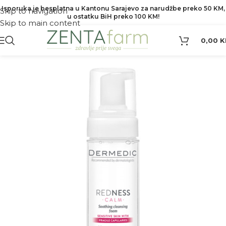
Isporuka je besplatna u Kantonu Sarajevo za narudžbe preko 50 KM,
Skip to navigation
u ostatku BiH preko 100 KM!
Skip to main content
0,00
K