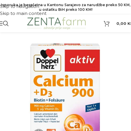
Isporuka je besplatna u Kantonu Sarajevo za narudžbe preko 50 KM,
Skip to navigation
u ostatku BiH preko 100 KM!
Skip to main content
0,00
K