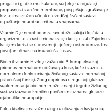
prugaste i glatke muskulature, sudjeluje u regulaciji
propusnosti stanične membrane, pospješuje zgrušavanje
krvi te ima izražen učinak na središnji živčani sustav i
otpuštanje neurotransmitera u sinapsama.
Vitamin D je neophodan za ravnotežu kalcija i fosfata u
organizmu te za rast i mineralizaciju kostiju i zubi.Zajedno s
kalcijem koristi se u prevenciji i liječenju osteoporoze. Ima
povoljan učinak i na imunološki sustav.
Biotin ili vitamin H vrlo je važan dio B-kompleksa koji
pridonosi normalnom održavanju kose, kože i sluznica,
normalnom funkcioniranju živčanog sustava i normalnoj
psihološkoj funkciji. Zbog doprinosa u regulaciji glukoze,
suplementacija biotinom može smanjiti tegobe živčanog
sustava izazvane kronično povišenim razinama glukoze –
dijabetičke neuropatije.
Folna kiselina ima važnu ulogu u očuvanju zdravlja srca;