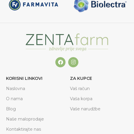
KORISNI LINKOVI
ZA KUPCE
Naslovna
Vaš račun
O nama
Vaša korpa
Blog
Vaše narudžbe
Naše maloprodaje
Kontaktirajte nas