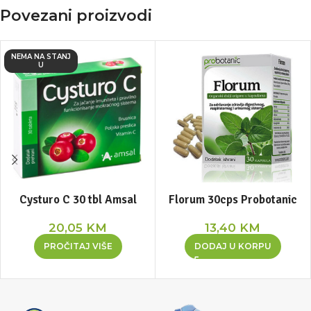
Povezani proizvodi
NEMA NA STANJ
U
Cysturo C 30 tbl Amsal
Florum 30cps Probotanic
20,05
KM
13,40
KM
PROČITAJ VIŠE
DODAJ U KORPU