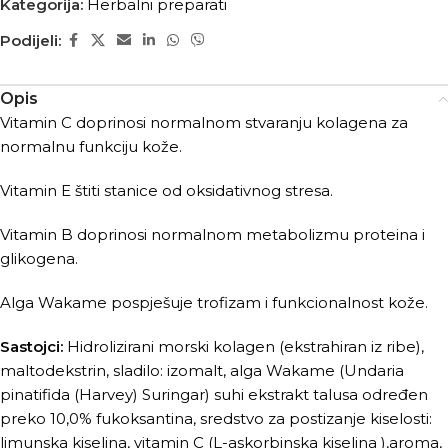
Kategorija:
Herbalni preparati
Podijeli:
Opis
Vitamin C doprinosi normalnom stvaranju kolagena za
normalnu funkciju kože.
Vitamin E štiti stanice od oksidativnog stresa.
Vitamin B doprinosi normalnom metabolizmu proteina i
glikogena.
Alga Wakame pospješuje trofizam i funkcionalnost kože.
Sastojci:
Hidrolizirani morski kolagen (ekstrahiran iz ribe),
maltodekstrin, sladilo: izomalt, alga Wakame (Undaria
pinatifida (Harvey) Suringar) suhi ekstrakt talusa određen
preko 10,0% fukoksantina, sredstvo za postizanje kiselosti:
limunska kiselina, vitamin C (L-askorbinska kiselina ),aroma,