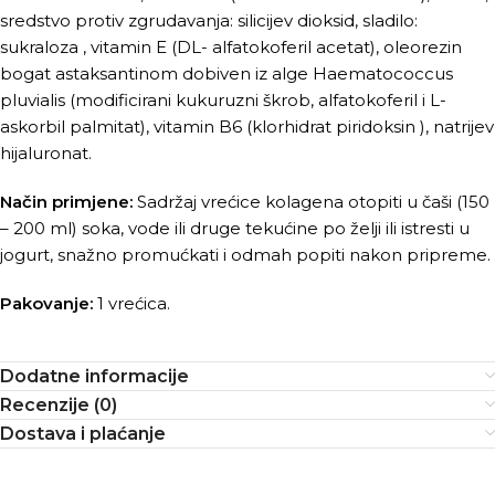
sredstvo protiv zgrudavanja: silicijev dioksid, sladilo:
sukraloza , vitamin E (DL- alfatokoferil acetat), oleorezin
bogat astaksantinom dobiven iz alge Haematococcus
pluvialis (modificirani kukuruzni škrob, alfatokoferil i L-
askorbil palmitat), vitamin B6 (klorhidrat piridoksin ), natrijev
hijaluronat.
Način primjene:
Sadržaj vrećice kolagena otopiti u čaši (150
– 200 ml) soka, vode ili druge tekućine po želji ili istresti u
jogurt, snažno promućkati i odmah popiti nakon pripreme.
Pakovanje:
1 vrećica.
Dodatne informacije
Recenzije (0)
Dostava i plaćanje