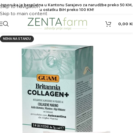
Isporuka je besplatna u Kantonu Sarajevo za narudžbe preko 50 KM,
Skip to navigation
u ostatku BiH preko 100 KM!
Skip to main content
0,00
K
NEMA NA STANJU