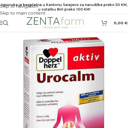
Isporuka je besplatna u Kantonu Sarajevo za narudžbe preko 50 KM,
Skip to navigation
u ostatku BiH preko 100 KM!
Skip to main content
0,00
K