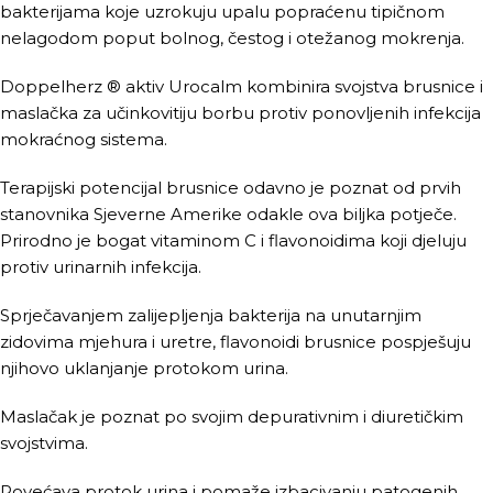
bakterijama koje uzrokuju upalu popraćenu tipičnom
nelagodom poput bolnog, čestog i otežanog mokrenja.
Doppelherz ® aktiv Urocalm kombinira svojstva brusnice i
maslačka za učinkovitiju borbu protiv ponovljenih infekcija
mokraćnog sistema.
Terapijski potencijal brusnice odavno je poznat od prvih
stanovnika Sjeverne Amerike odakle ova biljka potječe.
Prirodno je bogat vitaminom C i flavonoidima koji djeluju
protiv urinarnih infekcija.
Sprječavanjem zalijepljenja bakterija na unutarnjim
zidovima mjehura i uretre, flavonoidi brusnice pospješuju
njihovo uklanjanje protokom urina.
Maslačak je poznat po svojim depurativnim i diuretičkim
svojstvima.
Povećava protok urina i pomaže izbacivanju patogenih