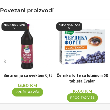
Povezani proizvodi
NEMA NA STANJ
NEMA NA STANJ
U
U
Bio aronija sa cveklom 0,7l
Černika forte sa luteinom 50
tableta Evalar
15,80
KM
16,80
KM
PROČITAJ VIŠE
PROČITAJ VIŠE