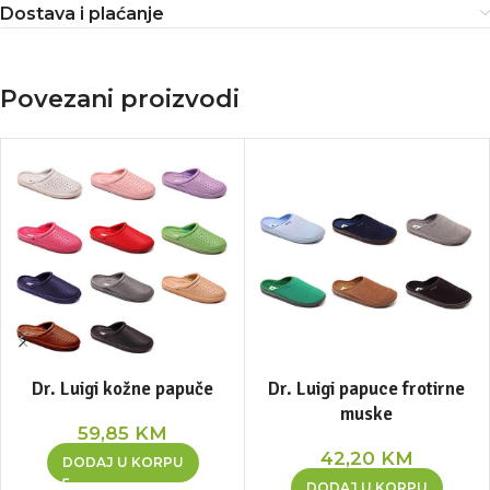
Dostava i plaćanje
Povezani proizvodi
Dr. Luigi kožne papuče
Dr. Luigi papuce frotirne
muske
59,85
KM
42,20
KM
DODAJ U KORPU
DODAJ U KORPU