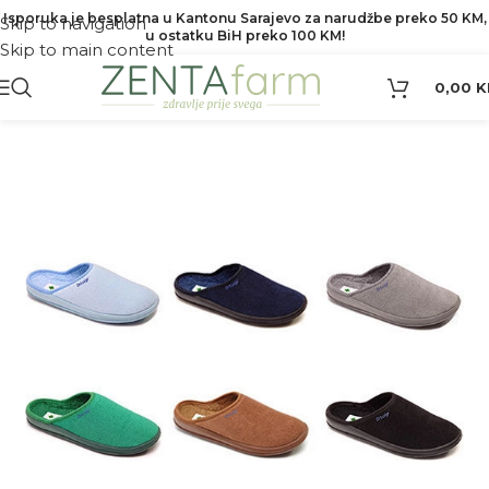
Isporuka je besplatna u Kantonu Sarajevo za narudžbe preko 50 KM,
Skip to navigation
u ostatku BiH preko 100 KM!
Skip to main content
0,00
K