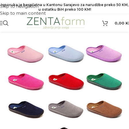
Isporuka je besplatna u Kantonu Sarajevo za narudžbe preko 50 KM,
Skip to navigation
u ostatku BiH preko 100 KM!
Skip to main content
0,00
K