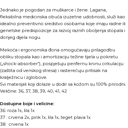
Jednako je pogodan za muškarce i žene. Lagana,
fleksibilna medicinska obuća izuzetne udobnosti, služi kao
idealno preventivno sredstvo osobama koje imaju radne ili
genetske predispozicije za razvoj raznih oboljenja stopala i
donjeg dijela nogu.
Mekoća i ergonomika đona omogućavaju prilagodbu
obliku stopala kao i amortizaciju težine tijela u pokretu
(„shock-absorber“), pospješuju perifernu krvnu cirkulaciju
(zaštita od venskog stresa) i rasterećuju pritisak na
kralježnicu i zglobove.
Svi materijali koji dolaze u dodir sa kožom su 100% prirodni.
Veličine: 36, 37, 38, 39, 40, 41, 42
Dostupne boje i velicine:
36: roza 1x, lila 1x
37 : crvena 2x, pink 1x, lila 1x, teget plava 1x
38: crvena 1x