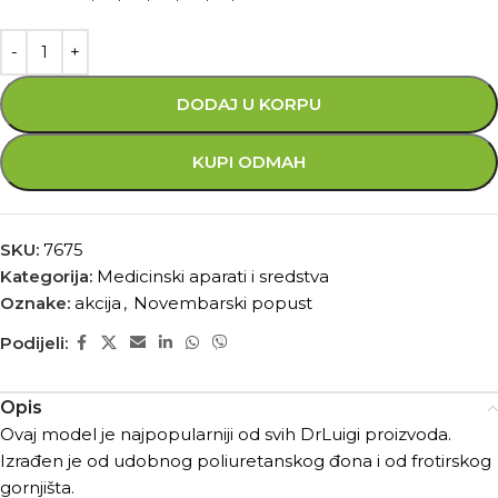
DODAJ U KORPU
KUPI ODMAH
SKU:
7675
Kategorija:
Medicinski aparati i sredstva
Oznake:
akcija
,
Novembarski popust
Podijeli:
Opis
Ovaj model je najpopularniji od svih DrLuigi proizvoda.
Izrađen je od udobnog poliuretanskog đona i od frotirskog
gornjišta.