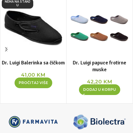
NEMA NA STANJ
U
Dr. Luigi Balerinka sa čičkom
Dr. Luigi papuce frotirne
muske
41,00
KM
42,20
KM
PROČITAJ VIŠE
DODAJ U KORPU