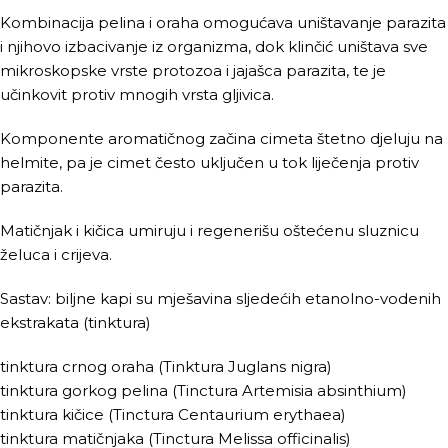
Kombinacija pelina i oraha omogućava uništavanje parazita
i njihovo izbacivanje iz organizma, dok klinčić uništava sve
mikroskopske vrste protozoa i jajašca parazita, te je
učinkovit protiv mnogih vrsta gljivica.
Komponente aromatičnog začina cimeta štetno djeluju na
helmite, pa je cimet često uključen u tok liječenja protiv
parazita.
Matičnjak i kičica umiruju i regenerišu oštećenu sluznicu
želuca i crijeva.
Sastav: biljne kapi su mješavina sljedećih etanolno-vodenih
ekstrakata (tinktura)
tinktura crnog oraha (Tinktura Juglans nigra)
tinktura gorkog pelina (Tinctura Artemisia absinthium)
tinktura kičice (Tinctura Centaurium erythaea)
tinktura matičnjaka (Tinctura Melissa officinalis)