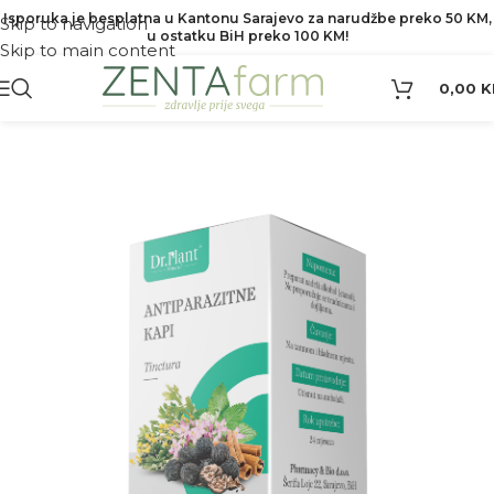
Isporuka je besplatna u Kantonu Sarajevo za narudžbe preko 50 KM,
Skip to navigation
u ostatku BiH preko 100 KM!
Skip to main content
0,00
K