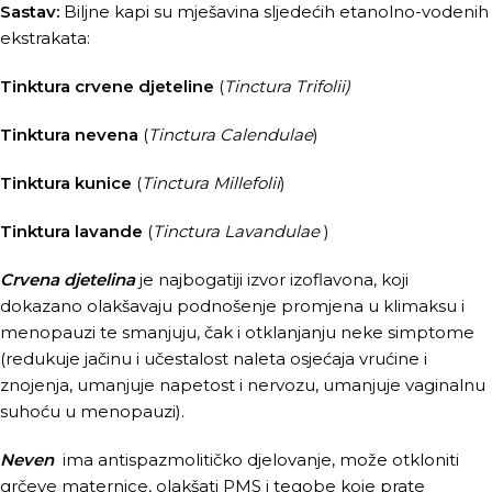
Sastav:
Biljne kapi su mješavina sljedećih etanolno-vodenih
ekstrakata:
Tinktura crvene djeteline
(
Tinctura Trifolii)
Tinktura nevena
(
Tinctura Calendulae
)
Tinktura kunice
(
Tinctura Millefolii
)
Tinktura lavande
(
Tinctura Lavandulae
)
Crvena djetelina
je najbogatiji izvor izoflavona, koji
dokazano olakšavaju podnošenje promjena u klimaksu i
menopauzi te smanjuju, čak i otklanjanju neke simptome
(redukuje jačinu i učestalost naleta osjećaja vrućine i
znojenja, umanjuje napetost i nervozu, umanjuje vaginalnu
suhoću u menopauzi).
Neven
ima antispazmolitičko djelovanje, može otkloniti
grčeve maternice, olakšati PMS i tegobe koje prate