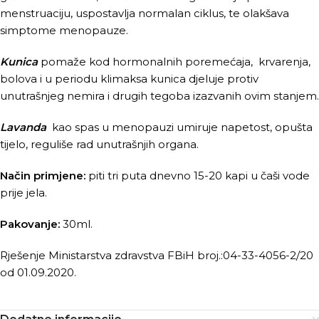
menstruaciju, uspostavlja normalan ciklus, te olakšava
simptome menopauze.
Kunica
pomaže kod hormonalnih poremećaja, krvarenja,
bolova i u periodu klimaksa kunica djeluje protiv
unutrašnjeg nemira i drugih tegoba izazvanih ovim stanjem.
Lavanda
kao spas u menopauzi umiruje napetost, opušta
tijelo, reguliše rad unutrašnjih organa.
Način primjene:
piti tri puta dnevno 15-20 kapi u čaši vode
prije jela.
Pakovanje:
30ml.
Rješenje Ministarstva zdravstva FBiH broj.:04-33-4056-2/20
od 01.09.2020.