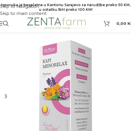
Isporuka je besplatna u Kantonu Sarajevo za narudžbe preko 50 KM,
Skip to navigation
u ostatku BiH preko 100 KM!
Skip to main content
0,00
K