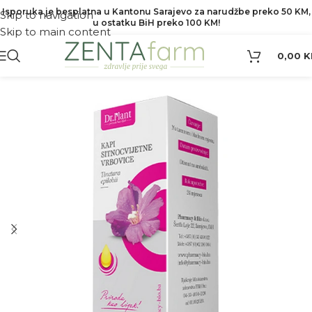
Isporuka je besplatna u Kantonu Sarajevo za narudžbe preko 50 KM,
Skip to navigation
u ostatku BiH preko 100 KM!
Skip to main content
0,00
K