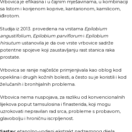
Vrbovica je efikasna i u čajnim mješavinama, u kombinaciji
sa listom i korijenom koprive, kantarionom, kamilicom,
iđirotom.
Studija iz 2013. provedena na vrstama
Epilobium
angustifolium
,
Epilobium parviflorum
i
Epilobium
hirsutum
ustanovila je da ove vrste vrbovice sadrže
potentne spojeve koji zaustavljanju rast stanica raka
prostate.
Vrbovica se ranije najčešće primjenjivala kao oblog kod
opeklina i drugih kožnih bolesti, a često su je koristili i kod
želučanih i bronhijalnih problema.
Vrbovica nema nuspojava, za razliku od konvencionalnih
lijekova poput tamsulosina i finasterida, koji mogu
uzrokovati nepravilan rad srca, probleme s probavom,
glavobolju i hroničnu iscrpljenost.
Sastav:
etanolno-vodeni ekstrakt nadzemnog dijela