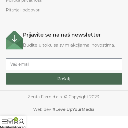
Politika privatnosti
Pitanja i odgovori
Prijavite se na naš newsletter
Budite u toku sa svim akcijama, novostima.
Pošalji
Zenta Farm d.o.o. © Copyright 2023.
Web dev
#LevelUpYourMedia
0
Menu
Shop
Korpa
Moj račun