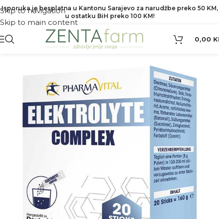
Isporuka je besplatna u Kantonu Sarajevo za narudžbe preko 50 KM,
Skip to navigation
u ostatku BiH preko 100 KM!
Skip to main content
0,00
K