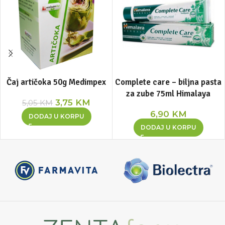
Čaj artičoka 50g Medimpex
Complete care – biljna pasta
za zube 75ml Himalaya
3,75
KM
5,05
KM
6,90
KM
DODAJ U KORPU
DODAJ U KORPU