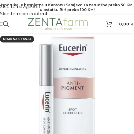
Isporuka je besplatna u Kantonu Sarajevo za narudžbe preko 50 KM,
Skip to navigation
u ostatku BiH preko 100 KM!
Skip to main content
0,00
K
NEMA NA STANJU