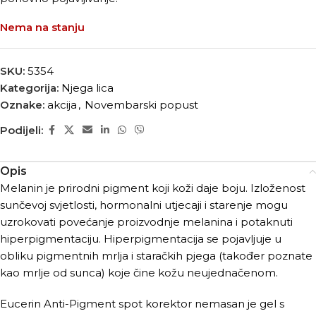
Nema na stanju
SKU:
5354
Kategorija:
Njega lica
Oznake:
akcija
,
Novembarski popust
Podijeli:
Opis
Melanin je prirodni pigment koji koži daje boju. Izloženost
sunčevoj svjetlosti, hormonalni utjecaji i starenje mogu
uzrokovati povećanje proizvodnje melanina i potaknuti
hiperpigmentaciju. Hiperpigmentacija se pojavljuje u
obliku pigmentnih mrlja i staračkih pjega (također poznate
kao mrlje od sunca) koje čine kožu neujednačenom.
Eucerin Anti-Pigment spot korektor nemasan je gel s