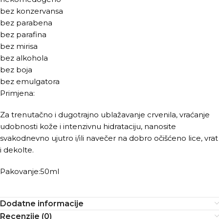
bez konzervansa
bez parabena
bez parafina
bez mirisa
bez alkohola
bez boja
bez emulgatora
Primjena:
Za trenutačno i dugotrajno ublažavanje crvenila, vraćanje
udobnosti kože i intenzivnu hidrataciju, nanosite
svakodnevno ujutro i/ili navečer na dobro očišćeno lice, vrat
i dekolte.
Pakovanje:50ml
Dodatne informacije
Recenzije (0)