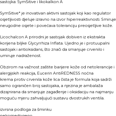
sastojka: SymSitive i likokalkon A
SymSitive* je inovativan aktivni sastojak koji kao regulator
osjetljivosti djeluje izravno na izvor hiperreaktivnosti. Smiruje
neugodne osjete i povećava toleranciju preosjetljive kože.
Licochalcon A prirodni je sastojak dobiven iz ekstrakta
korijena biljke Glycyrrhiza Inflata. Ujedno je i protuupalni
sastojak i antioksidans, što znači da smanjuje crvenilo i
umiruje nadraženost.
Obzirom na važnost zaštite barijere kože od netolerancije i
alergijskih reakcija, Eucerin AntiREDNESS noćna
krema protiv crvenila kože lica čista je formula koja sadrži
samo ograničen broj sastojaka, a njezina je ambalaža
dizajnirana da smanjuje zagađenje i oksidaciju na najmanju
moguću mjeru zahvaljujući sustavu dvostrukih ventila.
izvrsna podloga za šminku
nekomedogeno