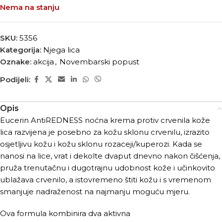
Nema na stanju
SKU:
5356
Kategorija:
Njega lica
Oznake:
akcija
,
Novembarski popust
Podijeli:
Opis
Eucerin AntiREDNESS noćna krema protiv crvenila kože
lica razvijena je posebno za kožu sklonu crvenilu, izrazito
osjetljivu kožu i kožu sklonu rozaceji/kuperozi. Kada se
nanosi na lice, vrat i dekolte dvaput dnevno nakon čišćenja,
pruža trenutačnu i dugotrajnu udobnost kože i učinkovito
ublažava crvenilo, a istovremeno štiti kožu i s vremenom
smanjuje nadraženost na najmanju moguću mjeru.
Ova formula kombinira dva aktivna