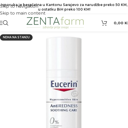
Isporuka je besplatna u Kantonu Sarajevo za narudžbe preko 50 KM,
Skip to navigation
u ostatku BiH preko 100 KM!
Skip to main content
0,00
K
NEMA NA STANJU