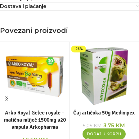
Dostava i plaćanje
Povezani proizvodi
-26%
Arko Royal Gelee royale –
Čaj artičoka 50g Medimpex
matična mliječ 1500mg a20
3,75
KM
5,05
KM
ampula Arkopharma
DODAJ U KORPU