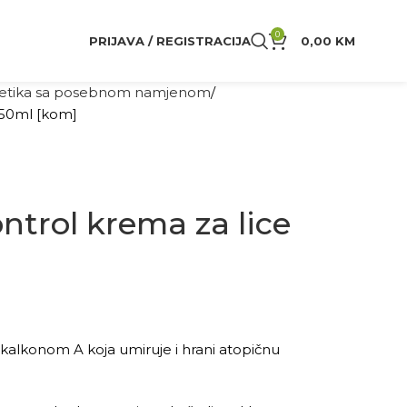
0
PRIJAVA / REGISTRACIJA
0,00
KM
tika sa posebnom namjenom
 50ml [kom]
ntrol krema za lice
okalkonom A koja umiruje i hrani atopičnu