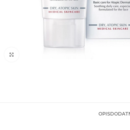
Kliknite za povećanje
OPIS
DODATN