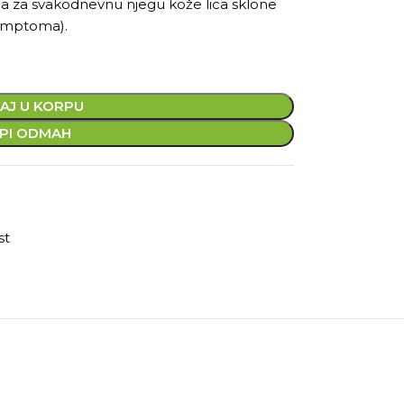
a za svakodnevnu njegu kože lica sklone
simptoma).
AJ U KORPU
PI ODMAH
st