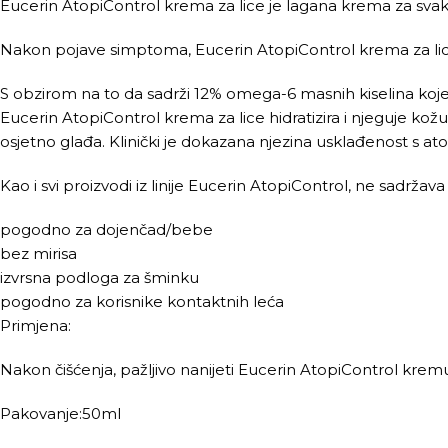
Eucerin AtopiControl krema za lice je lagana krema za sva
Nakon pojave simptoma, Eucerin AtopiControl krema za lice
S obzirom na to da sadrži 12% omega-6 masnih kiselina koje um
Eucerin AtopiControl krema za lice hidratizira i njeguje ko
osjetno glađa. Klinički je dokazana njezina usklađenost s a
Kao i svi proizvodi iz linije Eucerin AtopiControl, ne sadržav
pogodno za dojenčad/bebe
bez mirisa
izvrsna podloga za šminku
pogodno za korisnike kontaktnih leća
Primjena:
Nakon čišćenja, pažljivo nanijeti Eucerin AtopiControl kremu n
Pakovanje:50ml