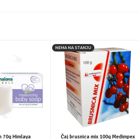
NEMA NA STANJU
n 70g Himlaya
Čaj brusnica mix 100g Medimpex