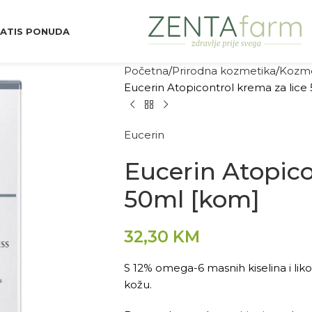
ATIS PONUDA
Početna
Prirodna kozmetika
Kozme
Eucerin Atopicontrol krema za lice
Eucerin
Eucerin Atopico
50ml [kom]
32,30
KM
S 12% omega-6 masnih kiselina i lik
kožu.