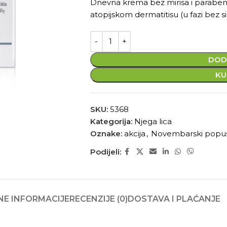
Dnevna krema bez mirisa i paraben
atopijskom dermatitisu (u fazi bez 
DOD
KU
SKU:
5368
Kategorija:
Njega lica
Oznake:
akcija
,
Novembarski popu
Podijeli:
E INFORMACIJE
RECENZIJE (0)
DOSTAVA I PLAĆANJE