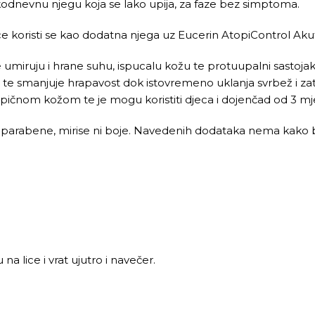
kodnevnu njegu koja se lako upija, za faze bez simptoma.
 koristi se kao dodatna njega uz Eucerin AtopiControl Aku
iruju i hrane suhu, ispucalu kožu te protuupalni sastojak lic
žu te smanjuje hrapavost dok istovremeno uklanja svrbež i z
topičnom kožom te je mogu koristiti djeca i dojenčad od 3 mj
a parabene, mirise ni boje. Navedenih dodataka nema kako bi se
a lice i vrat ujutro i navečer.