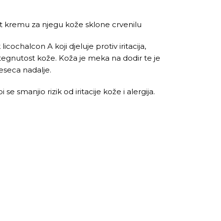
t kremu za njegu kože sklone crvenilu
ochalcon A koji djeluje protiv iritacija,
ategnutost kože. Koža je meka na dodir te je
eseca nadalje.
 smanjio rizik od iritacije kože i alergija.